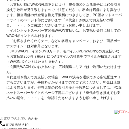
・お支払い時にWAON残高不足により、現金決済となる場合には代金引き
換え手数料が発生致しますのでご注意ください。料金は店舗により異なり
ます。担当店舗の代金引き換え手数料につきましては、PC版ネットスーパ
ーサイトのページ下部にございます「※代金引き換えでお支払いの場
合、・・・」をご確認くださいますようお願い申し上げます。
・イオンネットスーパー玄関先WAON支払いは、お支払い金額に対しての
WAONポイントのみ付きます。
・「お客さまわくわくデー」などの各種キャンペーン、および、商品ボー
ナスポイントは対象外となります。
・JMB WAON、イオンJMBカード、モバイルJMB WAONでのお支払いな
らお支払額200円（税込）につき1マイルの積算率でマイルが積算されます
（WAONポイントはたまりません）。
・玄関先WAONでのお支払いは、広域配送エリアではご利用いただけませ
ん。
※代金引き換えでお支払いの場合、WAON決済を選択できる広域配送エリ
アもございますが、手数料がかかりますのでご了承ください。料金は店舗
により異なります。担当店舗の代金引き換え手数料につきましては、PC版
ネットスーパーサイトのページ下部にございます「※代金引き換えでお支
払いの場合、・・・」をご確認くださいますようお願い申し上げます。
お電話でのお問い合わせ
0120-586-610