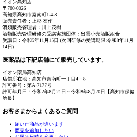
イオン高知店
〒780-0026
高知県高知市秦南町1-4-8
販売責任者：上杉 友作
酒類販売管理者：川上茂樹
酒類販売管理研修の受講実施団体：出雲小売酒販組合
受講日：令和5年11月15日 (次回研修の受講期限:令和8年11月
14日)
医薬品は下記店舗にて販売しています。
イオン薬局高知店
店舗所在地：高知市秦南町一丁目4－8
許可番号：第A-7177号
許可年月日：令和2年8月21日～令和8年8月20日【高知市保健
所長】
お客さまからよくあるご質問
届いた商品が違います
商品を追加したい
お届け日時を変更したい