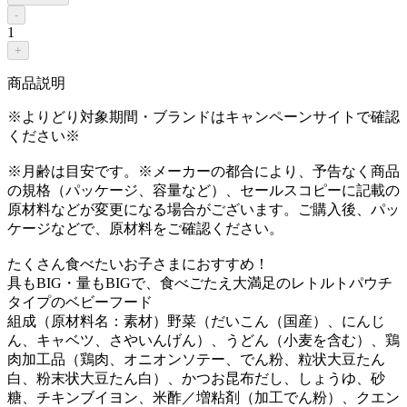
-
1
+
商品説明
※よりどり対象期間・ブランドはキャンペーンサイトで確認
ください※
※月齢は目安です。※メーカーの都合により、予告なく商品
の規格（パッケージ、容量など）、セールスコピーに記載の
原材料などが変更になる場合がございます。ご購入後、パッ
ケージなどで、原材料をご確認ください。
たくさん食べたいお子さまにおすすめ！
具もBIG・量もBIGで、食べごたえ大満足のレトルトパウチ
タイプのベビーフード
組成（原材料名：素材）野菜（だいこん（国産）、にんじ
ん、キャベツ、さやいんげん）、うどん（小麦を含む）、鶏
肉加工品（鶏肉、オニオンソテー、でん粉、粒状大豆たん
白、粉末状大豆たん白）、かつお昆布だし、しょうゆ、砂
糖、チキンブイヨン、米酢／増粘剤（加工でん粉）、クエン