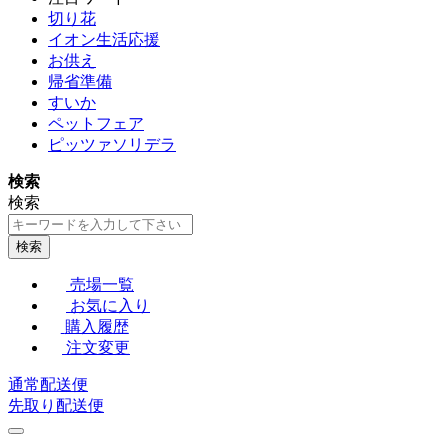
切り花
イオン生活応援
お供え
帰省準備
すいか
ペットフェア
ピッツァソリデラ
検索
検索
検索
売場一覧
お気に入り
購入履歴
注文変更
通常配送便
先取り配送便