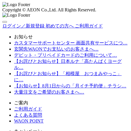
Copyright © AEON Co.,Ltd. All Rights Reserved.
ログイン／新規登録
初めての方へ
ご利用ガイド
お知らせ
カスタマーサポートセンター 画面共有サービスにつ…
玄関先WAONでお支払いのお客さまへ…
デビット・プリペイドカードのご利用について…
【お詫びとお知らせ】日本ルナ「高たんぱくヨーグ
ル…
【お詫びとお知らせ】「相模屋 おつまみやっこ」
に…
【お知らせ】8月1日からの「月イチ予約便」チラシ…
大量注文をご希望のお客さまへ…
ご案内
ご利用ガイド
よくある質問
WAON POINT