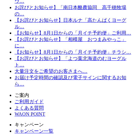
ウ…
お詫びとお知らせ】「南日本酪農協同 高千穂牧場
の…
【お詫びとお知らせ】日本ルナ「高たんぱくヨーグ
ル…
【お知らせ】8月1日からの「月イチ予約便」ご利用…
【お詫びとお知らせ】「相模屋 おつまみやっこ」
に…
【お知らせ】8月1日からの「月イチ予約便」チラシ…
【お詫びとお知らせ】「よつ葉北海道のむヨーグル
ト…
大量注文をご希望のお客さまへ…
お届け予定時間の確認及び電子サインに関するお知
ら…
ご案内
ご利用ガイド
よくある質問
WAON POINT
キャンペーン
キャンペーン一覧