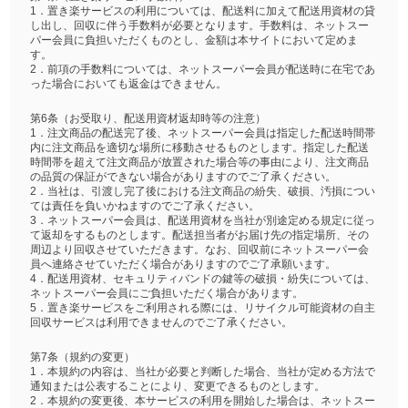
1．置き楽サービスの利用については、配送料に加えて配送用資材の貸
し出し、回収に伴う手数料が必要となります。手数料は、ネットスー
パー会員に負担いただくものとし、金額は本サイトにおいて定めま
す。
2．前項の手数料については、ネットスーパー会員が配送時に在宅であ
った場合においても返金はできません。
第6条（お受取り、配送用資材返却時等の注意）
1．注文商品の配送完了後、ネットスーパー会員は指定した配送時間帯
内に注文商品を適切な場所に移動させるものとします。指定した配送
時間帯を超えて注文商品が放置された場合等の事由により、注文商品
の品質の保証ができない場合がありますのでご了承ください。
2．当社は、引渡し完了後における注文商品の紛失、破損、汚損につい
ては責任を負いかねますのでご了承ください。
3．ネットスーパー会員は、配送用資材を当社が別途定める規定に従っ
て返却をするものとします。配送担当者がお届け先の指定場所、その
周辺より回収させていただきます。なお、回収前にネットスーパー会
員へ連絡させていただく場合がありますのでご了承願います。
4．配送用資材、セキュリティバンドの鍵等の破損・紛失については、
ネットスーパー会員にご負担いただく場合があります。
5．置き楽サービスをご利用される際には、リサイクル可能資材の自主
回収サービスは利用できませんのでご了承ください。
第7条（規約の変更）
1．本規約の内容は、当社が必要と判断した場合、当社が定める方法で
通知または公表することにより、変更できるものとします。
2．本規約の変更後、本サービスの利用を開始した場合は、ネットスー