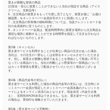
置きが困難な形状の商品
(2)安全・安心に留置くことができないと当社が指定する商品（アイス
クリーム、生鮮品等）
6．注文商品の留置きをもって引渡し完了となり、留置き後に「お届け
確認票」をネットスーパー会員自宅ポストに投函いたします。
7．注文商品の所有権の移転時期については、当該クレジットカード会
社の会員規約に従うものとします。
8．ネットスーパー会員は、配送時間帯内に留置き場所から注文商品を
適切な場所に移動することができる時間帯を指定して注文を行わなけ
ればならないものとします。
第3条（キャンセル）
置き楽サービスを利用することが出来ない商品の注文があった場合、
当社は、その注文の一部もしくは全部をキャンセルさせていただきま
す。但し、留置きが困難な形状であることを理由として取扱い不可と
なっている商品のうち、当社の判断により野菜等の一部商品について
はカット等形状を変更して配送させていたいただく場合がございま
す。
第4条（商品代金等の支払い）
置き楽サービスを利用した場合の商品代金等の支払いは、注文時にネ
ットスーパー会員が指定したネットスーパー会員名義のクレジットカ
ードによるオンライン決済のみとなります。現金決済（代金引き換
え）、玄関先WAON決済はできません。なお、置き楽サービスを利用
の場合は、受領印を省略させていただきます。
第5条（置き楽サービス手数料）