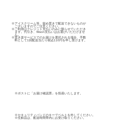
※アイスクリーム等、留め置きで配送できないものが
ございますのでご注意ください。
※ご利用はクレジット支払いのみに限らせていただき
ます。代引き、Waon支払いはお選びいただけませ
ん。
※置き楽サービスでのお届けを選択される場合、手数
料として1回配送当たり税込110円を申し受けます。
※ポストに「お届け確認票」を投函いたします。
※セキュリティバンドのキーでベルトを外してください。
※生鮮品は、配送時間帯内にお受け取りください。