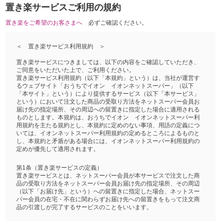
置き楽サービスご利用の規約
置き楽をご希望のお客さまへ
必ずご確認ください。
＜ 置き楽サービス利用規約 ＞
置き楽サービスにつきましては、以下の内容をご確認していただき、
ご同意をいただいた上で、ご利用ください。
置き楽サービス利用規約（以下「本規約」という）は、当社が運営す
るウェブサイト「おうちでイオン イオンネットスーパー」（以下
「本サイト」という）により提供するサービス（以下「本サービス」
という）において注文した商品の受取り方法をネットスーパー会員お
届け先の指定場所、その周辺への留置きに指定した場合に適用される
ものとします。本規約は、おうちでイオン イオンネットスーパー利
用規約を主たる規約とし、本規約に定めのない事項、用語の定義につ
いては、イオンネットスーパー利用規約の定めるところによるものと
し、本規約と矛盾がある場合には、イオンネットスーパー利用規約の
定めが優先して適用されます。
第1条（置き楽サービスの定義）
置き楽サービスとは、ネットスーパー会員が本サービスで注文した商
品の受取り方法をネットスーパー会員お届け先の指定場所、その周辺
（以下「お届け先」という）への留置きに指定した場合、ネットスー
パー会員の在宅・不在に関わらずお届け先への留置きをもって注文商
品の引渡しが完了するサービスのことをいいます。