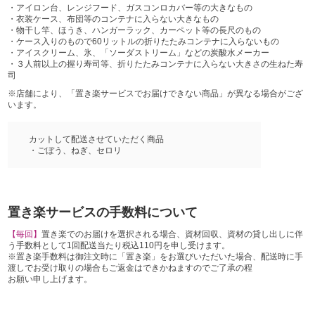
・アイロン台、レンジフード、ガスコンロカバー等の大きなもの
・衣装ケース、布団等のコンテナに入らない大きなもの
・物干し竿、ほうき、ハンガーラック、カーペット等の長尺のもの
・ケース入りのもので60リットルの折りたたみコンテナに入らないもの
・アイスクリーム、氷、「ソーダストリーム」などの炭酸水メーカー
・３人前以上の握り寿司等、折りたたみコンテナに入らない大きさの生ねた寿
司
※店舗により、「置き楽サービスでお届けできない商品」が異なる場合がござ
います。
カットして配送させていただく商品
・ごぼう、ねぎ、セロリ
置き楽サービスの手数料について
【毎回】
置き楽でのお届けを選択される場合、資材回収、資材の貸し出しに伴
う手数料として1回配送当たり税込110円を申し受けます。
※置き楽手数料は御注文時に「置き楽」をお選びいただいた場合、配送時に手
渡しでお受け取りの場合もご返金はできかねますのでご了承の程
お願い申し上げます。