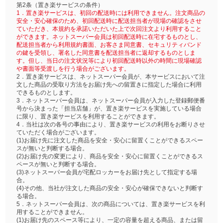
第2条（置き楽サービスの条件）
1．置き楽サービスは、初回の配送時には利用できません。注文商品の
安全・安心確保のため、初回配送時に配送担当者が現場の確認をさせ
ていただき、本規約を承諾いただいた上で次回注文より利用すること
ができます。ネットスーパー会員は初回配送時に在宅するものとし、
配送担当者から利用規約書面、お客さま同意書、セキュリティバンド
の鍵を受領し、署名した同意書を配送担当者に返却するものとしま
す。但し、当日の注文状況等により初回配送時以外の時間に現場確認
や書面等受渡しを行う場合がございます。
2．置き楽サービスは、ネットスーパー会員が、本サービスにおいて注
文した商品の受取り方法をお届け先への留置きに指定した場合に利用
できるものとします。
3．ネットスーパー会員は、ネットスーパー会員が入力した登録郵便番
号から決まった「担当店舗」が、置き楽サービスを実施している場合
に限り、置き楽サービスを利用することができます。
4．当社は次の各号の事由により、置き楽サービスの利用をお断りさせ
ていただく場合がございます。
(1)お届け先に注文した商品を安全・安心に留置くことができるスペー
スが無いと判断する場合。
(2)お届け先の変更により、商品を安全・安心に留置くことができるス
ペースが無いと判断する場合。
(3)ネットスーパー会員が宅配ロッカーをお届け先として指定する場
合。
(4)その他、当社が注文した商品の安全・安心が確保できないと判断す
る場合。
5．ネットスーパー会員は、次の商品については、置き楽サービスを利
用することができません。
(1)お届け先のスペース等により、一定の容量を超える商品、または留