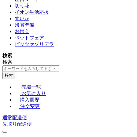
切り花
イオン生活応援
すいか
帰省準備
お供え
ペットフェア
ピッツァソリデラ
検索
検索
検索
売場一覧
お気に入り
購入履歴
注文変更
通常配送便
先取り配送便