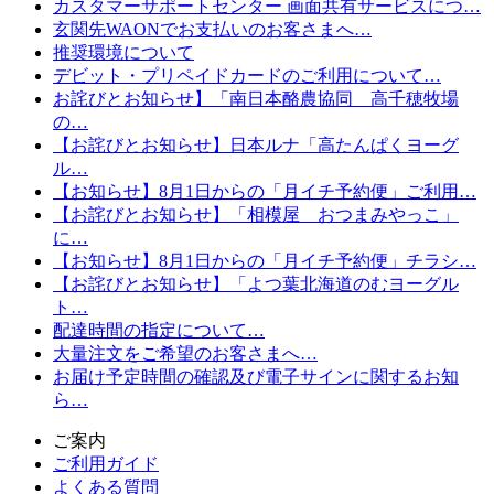
カスタマーサポートセンター 画面共有サービスにつ…
玄関先WAONでお支払いのお客さまへ…
推奨環境について
デビット・プリペイドカードのご利用について…
お詫びとお知らせ】「南日本酪農協同 高千穂牧場
の…
【お詫びとお知らせ】日本ルナ「高たんぱくヨーグ
ル…
【お知らせ】8月1日からの「月イチ予約便」ご利用…
【お詫びとお知らせ】「相模屋 おつまみやっこ」
に…
【お知らせ】8月1日からの「月イチ予約便」チラシ…
【お詫びとお知らせ】「よつ葉北海道のむヨーグル
ト…
配達時間の指定について…
大量注文をご希望のお客さまへ…
お届け予定時間の確認及び電子サインに関するお知
ら…
ご案内
ご利用ガイド
よくある質問