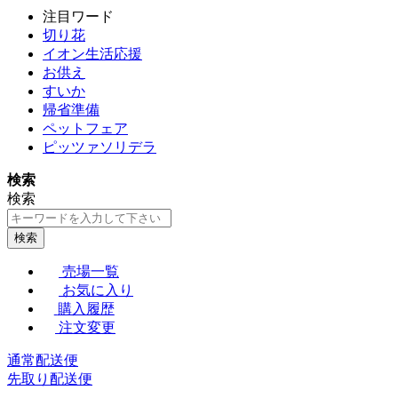
注目ワード
切り花
イオン生活応援
お供え
すいか
帰省準備
ペットフェア
ピッツァソリデラ
検索
検索
検索
売場一覧
お気に入り
購入履歴
注文変更
通常配送便
先取り配送便