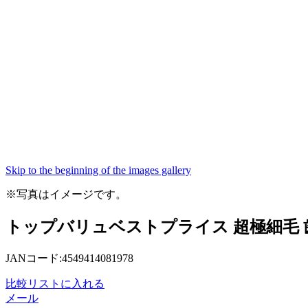
Skip to the beginning of the images gallery
※写真はイメージです。
トップバリュベストプライス 超極細毛 歯
JANコード:4549414081978
比較リストに入れる
メール