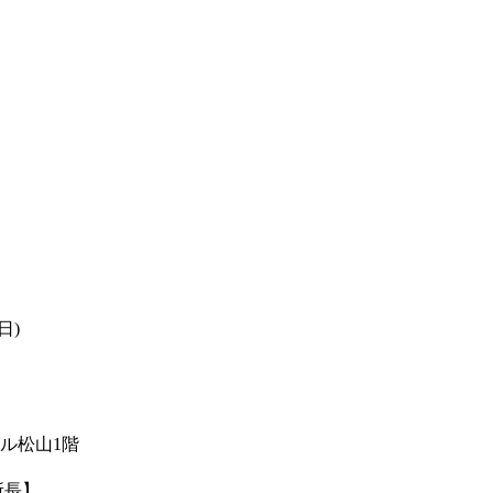
日)
ル松山1階
所長】