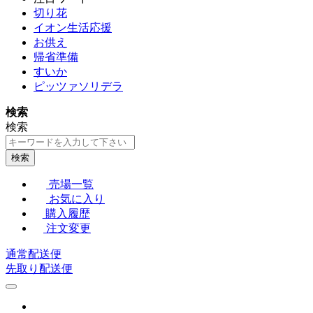
切り花
イオン生活応援
お供え
帰省準備
すいか
ピッツァソリデラ
検索
検索
検索
売場一覧
お気に入り
購入履歴
注文変更
通常配送便
先取り配送便