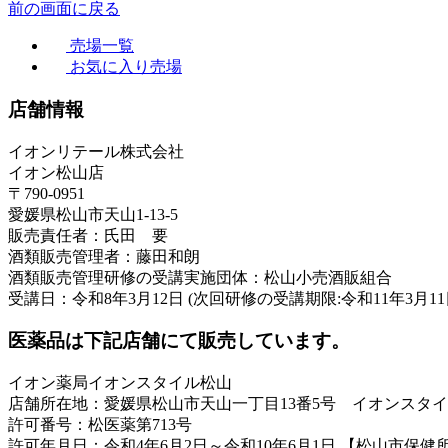
前の画面に戻る
売場一覧
お気に入り売場
店舗情報
イオンリテール株式会社
イオン松山店
〒790-0951
愛媛県松山市天山1-13-5
販売責任者：氏田 要
酒類販売管理者：藤田和朗
酒類販売管理研修の受講実施団体：松山小売酒販組合
受講日：令和8年3月12日 (次回研修の受講期限:令和11年3月11
医薬品は下記店舗にて販売しています。
イオン薬局イオンスタイル松山
店舗所在地：愛媛県松山市天山一丁目13番5号 イオンスタイ
許可番号：松医薬第713号
許可年月日：令和4年6月2日～令和10年6月1日 【松山市保健