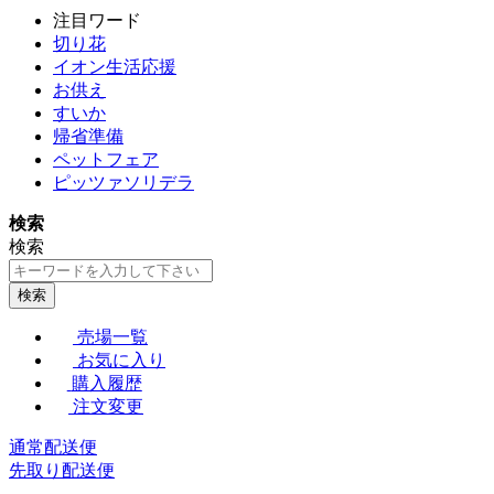
注目ワード
切り花
イオン生活応援
お供え
すいか
帰省準備
ペットフェア
ピッツァソリデラ
検索
検索
検索
売場一覧
お気に入り
購入履歴
注文変更
通常配送便
先取り配送便