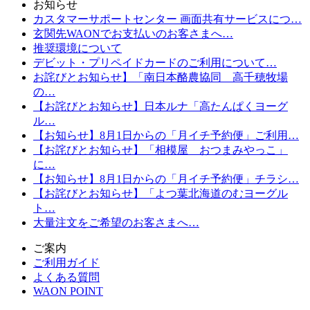
お知らせ
カスタマーサポートセンター 画面共有サービスにつ…
玄関先WAONでお支払いのお客さまへ…
推奨環境について
デビット・プリペイドカードのご利用について…
お詫びとお知らせ】「南日本酪農協同 高千穂牧場
の…
【お詫びとお知らせ】日本ルナ「高たんぱくヨーグ
ル…
【お知らせ】8月1日からの「月イチ予約便」ご利用…
【お詫びとお知らせ】「相模屋 おつまみやっこ」
に…
【お知らせ】8月1日からの「月イチ予約便」チラシ…
【お詫びとお知らせ】「よつ葉北海道のむヨーグル
ト…
大量注文をご希望のお客さまへ…
ご案内
ご利用ガイド
よくある質問
WAON POINT