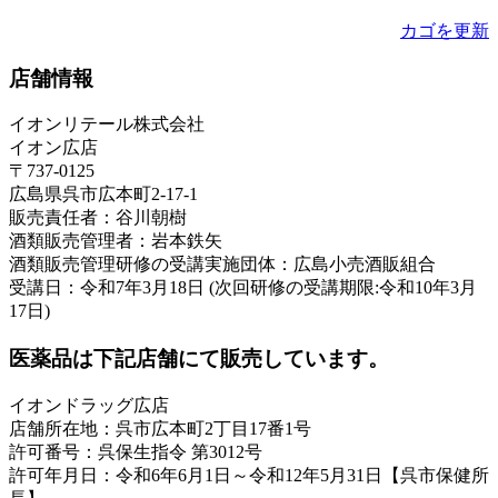
カゴを更新
店舗情報
イオンリテール株式会社
イオン広店
〒737-0125
広島県呉市広本町2-17-1
販売責任者：谷川朝樹
酒類販売管理者：岩本鉄矢
酒類販売管理研修の受講実施団体：広島小売酒販組合
受講日：令和7年3月18日 (次回研修の受講期限:令和10年3月
17日)
医薬品は下記店舗にて販売しています。
イオンドラッグ広店
店舗所在地：呉市広本町2丁目17番1号
許可番号：呉保生指令 第3012号
許可年月日：令和6年6月1日～令和12年5月31日【呉市保健所