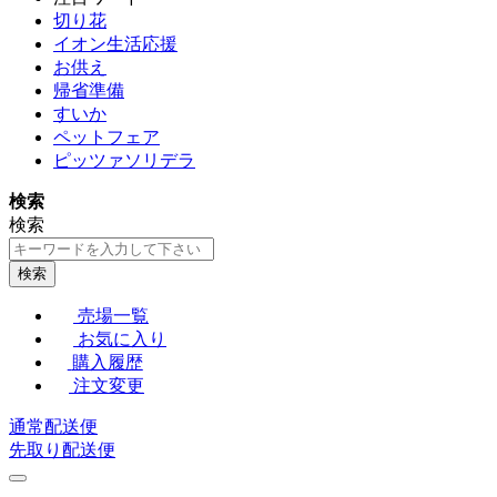
切り花
イオン生活応援
お供え
帰省準備
すいか
ペットフェア
ピッツァソリデラ
検索
検索
検索
売場一覧
お気に入り
購入履歴
注文変更
通常配送便
先取り配送便