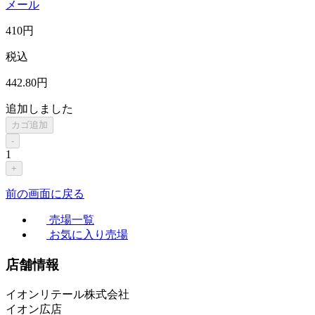
メール
410
円
税込
442
.80
円
追加しました
カゴ追加
-
1
+
前の画面に戻る
売場一覧
お気に入り売場
店舗情報
イオンリテール株式会社
イオン広店