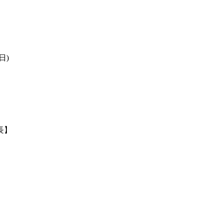
日)
長】