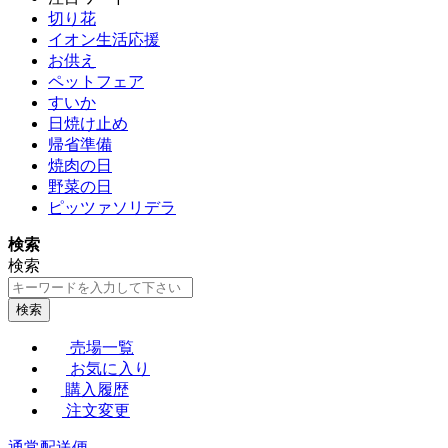
切り花
イオン生活応援
お供え
ペットフェア
すいか
日焼け止め
帰省準備
焼肉の日
野菜の日
ピッツァソリデラ
検索
検索
検索
売場一覧
お気に入り
購入履歴
注文変更
通常配送便