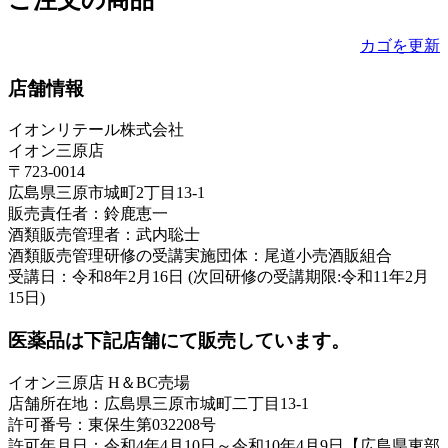
ご注文の商品
カゴを更新
店舗情報
イオンリテール株式会社
イオン三原店
〒723-0014
広島県三原市城町2丁目13-1
販売責任者：鈴鹿恵一
酒類販売管理者：武内聡士
酒類販売管理研修の受講実施団体：尾道小売酒販組合
受講日：令和8年2月16日 (次回研修の受講期限:令和11年2月
15日)
医薬品は下記店舗にて販売しています。
イオン三原店 H＆BC売場
店舗所在地：広島県三原市城町二丁目13-1
許可番号：東保生第032208号
許可年月日：令和4年4月10日～令和10年4月9日【広島県東部