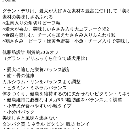
グラン・デリは、愛犬が大好きな素材を豊富に使用して「美味
素材の美味しさあふれる
○生肉入りの角切りビーフ粒
○愛犬が喜ぶ、美味しいささみ入り大豆フレーク※2
○食感を楽しむ、チーズを加えたささみ入りふんわり粒
○鶏ささみ・ビーフ・緑黄色野菜・小魚・チーズ入りで美味
低脂肪設計 脂質約20％オフ
（グラン・デリふっくら仕立て成犬用比）
・愛犬に適した栄養バランス設計
・歯・骨の健康
カルシウム・リンをバランスよく調整
・ビタミン・ミネラルバランス
体をつくり、健康を維持するのに欠かせないビタミン・ミネ
・健康維持に必要なオメガ6＆3脂肪酸をバランスよく調整
・小型犬が食べやすい小粒タイプ
・小分けパック
美味しさと風味を逃さない
タンパク質 ミネラル ビタミン 脂肪 センイ