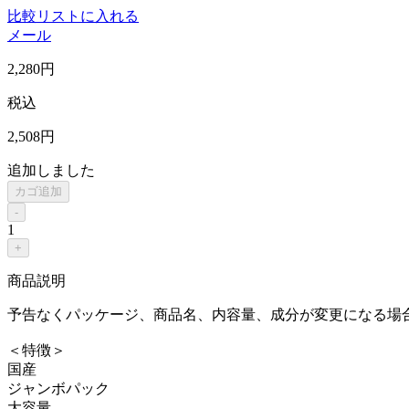
比較リストに入れる
メール
2,280
円
税込
2,508
円
追加しました
カゴ追加
-
1
+
商品説明
予告なくパッケージ、商品名、内容量、成分が変更になる場
＜特徴＞
国産
ジャンボパック
大容量