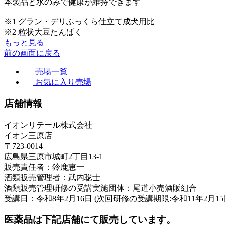
本製品と水のみで健康が維持できます
※1 グラン・デリふっくら仕立て成犬用比
※2 粒状大豆たんぱく
もっと見る
前の画面に戻る
売場一覧
お気に入り売場
店舗情報
イオンリテール株式会社
イオン三原店
〒723-0014
広島県三原市城町2丁目13-1
販売責任者：鈴鹿恵一
酒類販売管理者：武内聡士
酒類販売管理研修の受講実施団体：尾道小売酒販組合
受講日：令和8年2月16日 (次回研修の受講期限:令和11年2月15
医薬品は下記店舗にて販売しています。