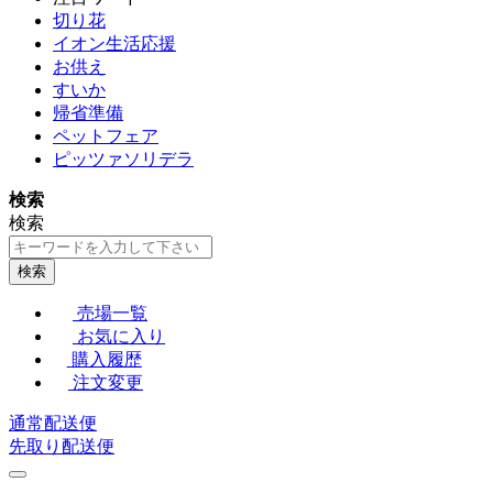
切り花
イオン生活応援
お供え
すいか
帰省準備
ペットフェア
ピッツァソリデラ
検索
検索
検索
売場一覧
お気に入り
購入履歴
注文変更
通常配送便
先取り配送便