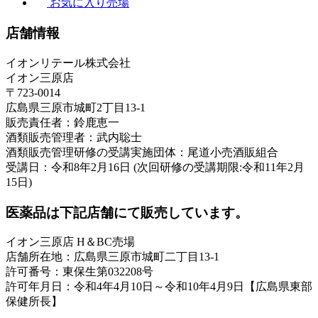
お気に入り売場
店舗情報
イオンリテール株式会社
イオン三原店
〒723-0014
広島県三原市城町2丁目13-1
販売責任者：鈴鹿恵一
酒類販売管理者：武内聡士
酒類販売管理研修の受講実施団体：尾道小売酒販組合
受講日：令和8年2月16日 (次回研修の受講期限:令和11年2月
15日)
医薬品は下記店舗にて販売しています。
イオン三原店 H＆BC売場
店舗所在地：広島県三原市城町二丁目13-1
許可番号：東保生第032208号
許可年月日：令和4年4月10日～令和10年4月9日【広島県東部
保健所長】