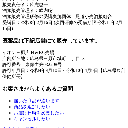
販売責任者：鈴鹿恵一
酒類販売管理者：武内聡士
酒類販売管理研修の受講実施団体：尾道小売酒販組合
受講日：令和8年2月16日 (次回研修の受講期限:令和11年2月
15日)
医薬品は下記店舗にて販売しています。
イオン三原店 H＆BC売場
店舗所在地：広島県三原市城町二丁目13-1
許可番号：東保生第032208号
許可年月日：令和4年4月10日～令和10年4月9日【広島県東部
保健所長】
お客さまからよくあるご質問
届いた商品が違います
商品を追加したい
お届け日時を変更したい
キャンセルしたい