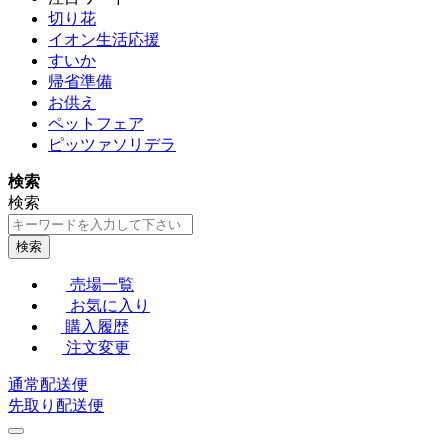
切り花
イオン生活応援
すいか
帰省準備
お供え
ペットフェア
ピッツァソリデラ
検索
検索
検索
売場一覧
お気に入り
購入履歴
注文変更
通常配送便
先取り配送便