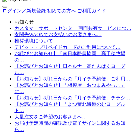
ログイン／新規登録
初めての方へ
ご利用ガイド
お知らせ
カスタマーサポートセンター 画面共有サービスにつ…
玄関先WAONでお支払いのお客さまへ…
推奨環境について
デビット・プリペイドカードのご利用について…
お詫びとお知らせ】「南日本酪農協同 高千穂牧場
の…
【お詫びとお知らせ】日本ルナ「高たんぱくヨーグ
ル…
【お知らせ】8月1日からの「月イチ予約便」ご利用…
【お詫びとお知らせ】「相模屋 おつまみやっこ」
に…
【お知らせ】8月1日からの「月イチ予約便」チラシ…
【お詫びとお知らせ】「よつ葉北海道のむヨーグル
ト…
大量注文をご希望のお客さまへ…
お届け予定時間の確認及び電子サインに関するお知
ら…