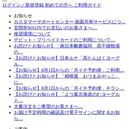
ログイン／新規登録
初めての方へ
ご利用ガイド
お知らせ
カスタマーサポートセンター 画面共有サービスにつ…
玄関先WAONでお支払いのお客さまへ…
推奨環境について
デビット・プリペイドカードのご利用について…
お詫びとお知らせ】「南日本酪農協同 高千穂牧場
の…
【お詫びとお知らせ】日本ルナ「高たんぱくヨーグ
ル…
【お知らせ】8月1日からの「月イチ予約便」ご利用…
【お詫びとお知らせ】「相模屋 おつまみやっこ」
に…
【お知らせ】8月1日からの「月イチ予約便」チラシ…
【お詫びとお知らせ】「よつ葉北海道のむヨーグル
ト…
大量注文をご希望のお客さまへ…
お届け予定時間の確認及び電子サインに関するお知
ら…