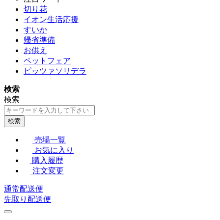
切り花
イオン生活応援
すいか
帰省準備
お供え
ペットフェア
ピッツァソリデラ
検索
検索
検索
売場一覧
お気に入り
購入履歴
注文変更
通常配送便
先取り配送便