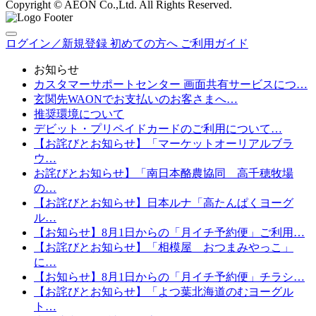
Copyright © AEON Co.,Ltd. All Rights Reserved.
ログイン／新規登録
初めての方へ
ご利用ガイド
お知らせ
カスタマーサポートセンター 画面共有サービスにつ…
玄関先WAONでお支払いのお客さまへ…
推奨環境について
デビット・プリペイドカードのご利用について…
【お詫びとお知らせ】「マーケットオーリアルブラ
ウ…
お詫びとお知らせ】「南日本酪農協同 高千穂牧場
の…
【お詫びとお知らせ】日本ルナ「高たんぱくヨーグ
ル…
【お知らせ】8月1日からの「月イチ予約便」ご利用…
【お詫びとお知らせ】「相模屋 おつまみやっこ」
に…
【お知らせ】8月1日からの「月イチ予約便」チラシ…
【お詫びとお知らせ】「よつ葉北海道のむヨーグル
ト…