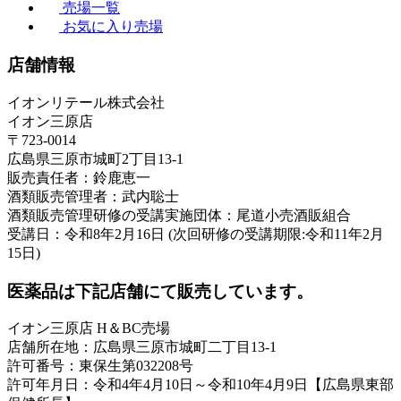
売場一覧
お気に入り売場
店舗情報
イオンリテール株式会社
イオン三原店
〒723-0014
広島県三原市城町2丁目13-1
販売責任者：鈴鹿恵一
酒類販売管理者：武内聡士
酒類販売管理研修の受講実施団体：尾道小売酒販組合
受講日：令和8年2月16日 (次回研修の受講期限:令和11年2月
15日)
医薬品は下記店舗にて販売しています。
イオン三原店 H＆BC売場
店舗所在地：広島県三原市城町二丁目13-1
許可番号：東保生第032208号
許可年月日：令和4年4月10日～令和10年4月9日【広島県東部