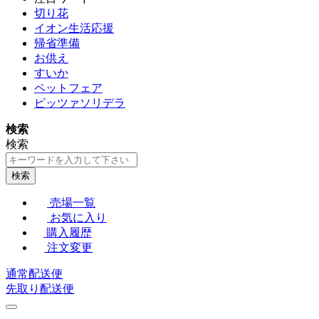
切り花
イオン生活応援
帰省準備
お供え
すいか
ペットフェア
ピッツァソリデラ
検索
検索
検索
売場一覧
お気に入り
購入履歴
注文変更
通常配送便
先取り配送便