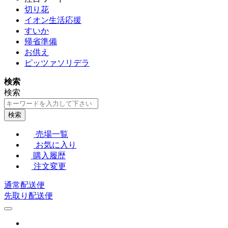
切り花
イオン生活応援
すいか
帰省準備
お供え
ピッツァソリデラ
検索
検索
検索
売場一覧
お気に入り
購入履歴
注文変更
通常配送便
先取り配送便