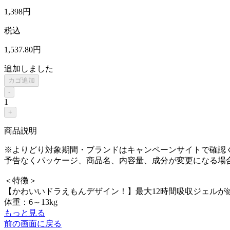
1,398
円
税込
1,537
.80
円
追加しました
カゴ追加
-
1
+
商品説明
※よりどり対象期間・ブランドはキャンペーンサイトで確認
予告なくパッケージ、商品名、内容量、成分が変更になる場
＜特徴＞
【かわいいドラえもんデザイン！】最大12時間吸収ジェルが
体重：6～13kg
もっと見る
前の画面に戻る