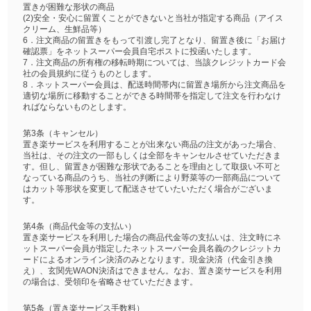
置きが困難な形状の商品
(2)安全・安心に留置くことができないと当社が指定する商品（アイス
クリーム、生鮮品等）
6．注文商品の留置きをもって引渡し完了となり、留置き後に「お届け
確認票」をネットスーパー会員自宅ポストに投函いたします。
7．注文商品の所有権の移転時期については、当該クレジットカード会
社の会員規約に従うものとします。
8．ネットスーパー会員は、配送時間帯内に留置き場所から注文商品を
適切な場所に移動することができる時間帯を指定して注文を行わなけ
ればならないものとします。
第3条（キャンセル）
置き楽サービスを利用することが出来ない商品の注文があった場合、
当社は、その注文の一部もしくは全部をキャンセルさせていただきま
す。但し、留置きが困難な形状であることを理由として取扱い不可と
なっている商品のうち、当社の判断により野菜等の一部商品について
はカット等形状を変更して配送させていたいただく場合がございま
す。
第4条（商品代金等の支払い）
置き楽サービスを利用した場合の商品代金等の支払いは、注文時にネ
ットスーパー会員が指定したネットスーパー会員名義のクレジットカ
ードによるオンライン決済のみとなります。現金決済（代金引き換
え）、玄関先WAON決済はできません。なお、置き楽サービスを利用
の場合は、受領印を省略させていただきます。
第5条（置き楽サービス手数料）