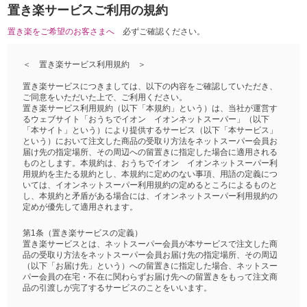
置き楽サービスご利用の規約
置き楽をご希望のお客さまへ
必ずご確認ください。
＜ 置き楽サービス利用規約 ＞
置き楽サービスにつきましては、以下の内容をご確認していただき、
ご同意をいただいた上で、ご利用ください。
置き楽サービス利用規約（以下「本規約」という）は、当社が運営す
るウェブサイト「おうちでイオン イオンネットスーパー」（以下
「本サイト」という）により提供するサービス（以下「本サービス」
という）において注文した商品の受取り方法をネットスーパー会員お
届け先の指定場所、その周辺への留置きに指定した場合に適用される
ものとします。本規約は、おうちでイオン イオンネットスーパー利
用規約を主たる規約とし、本規約に定めのない事項、用語の定義につ
いては、イオンネットスーパー利用規約の定めるところによるものと
し、本規約と矛盾がある場合には、イオンネットスーパー利用規約の
定めが優先して適用されます。
第1条（置き楽サービスの定義）
置き楽サービスとは、ネットスーパー会員が本サービスで注文した商
品の受取り方法をネットスーパー会員お届け先の指定場所、その周辺
（以下「お届け先」という）への留置きに指定した場合、ネットスー
パー会員の在宅・不在に関わらずお届け先への留置きをもって注文商
品の引渡しが完了するサービスのことをいいます。