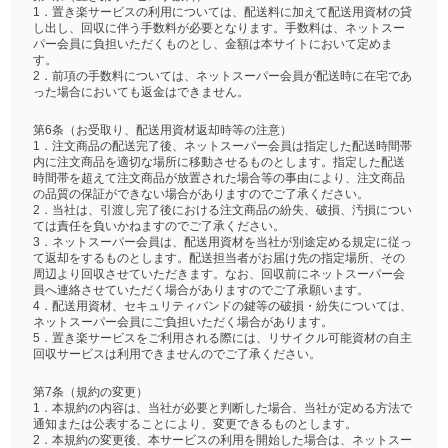
1．置き楽サービスの利用については、配送料に加えて配送用資材の貸
し出し、回収に伴う手数料が必要となります。手数料は、ネットスー
パー会員に負担いただくものとし、金額は本サイトにおいて定めま
す。
2．前項の手数料については、ネットスーパー会員が配送時に在宅であ
った場合においても返金はできません。
第6条（お受取り、配送用資材返却時等の注意）
1．注文商品の配送完了後、ネットスーパー会員は指定した配送時間帯
内に注文商品を適切な場所に移動させるものとします。指定した配送
時間帯を超えて注文商品が放置された場合等の事由により、注文商品
の品質の保証ができない場合がありますのでご了承ください。
2．当社は、引渡し完了後における注文商品の紛失、破損、汚損につい
ては責任を負いかねますのでご了承ください。
3．ネットスーパー会員は、配送用資材を当社が別途定める規定に従っ
て返却をするものとします。配送担当者がお届け先の指定場所、その
周辺より回収させていただきます。なお、回収前にネットスーパー会
員へ連絡させていただく場合がありますのでご了承願います。
4．配送用資材、セキュリティバンドの鍵等の破損・紛失については、
ネットスーパー会員にご負担いただく場合があります。
5．置き楽サービスをご利用される際には、リサイクル可能資材の自主
回収サービスは利用できませんのでご了承ください。
第7条（規約の変更）
1．本規約の内容は、当社が必要と判断した場合、当社が定める方法で
通知または公表することにより、変更できるものとします。
2．本規約の変更後、本サービスの利用を開始した場合は、ネットスー