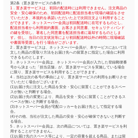
第2条（置き楽サービスの条件）
1．置き楽サービスは、初回の配送時には利用できません。注文商品の
安全・安心確保のため、初回配送時に配送担当者が現場の確認をさせ
ていただき、本規約を承諾いただいた上で次回注文より利用すること
ができます。ネットスーパー会員は初回配送時に在宅するものとし、
配送担当者から利用規約書面、お客さま同意書、セキュリティバンド
の鍵を受領し、署名した同意書を配送担当者に返却するものとしま
す。但し、当日の注文状況等により初回配送時以外の時間に現場確認
や書面等受渡しを行う場合がございます。
2．置き楽サービスは、ネットスーパー会員が、本サービスにおいて注
文した商品の受取り方法をお届け先への留置きに指定した場合に利用
できるものとします。
3．ネットスーパー会員は、ネットスーパー会員が入力した登録郵便番
号から決まった「担当店舗」が、置き楽サービスを実施している場合
に限り、置き楽サービスを利用することができます。
4．当社は次の各号の事由により、置き楽サービスの利用をお断りさせ
ていただく場合がございます。
(1)お届け先に注文した商品を安全・安心に留置くことができるスペー
スが無いと判断する場合。
(2)お届け先の変更により、商品を安全・安心に留置くことができるス
ペースが無いと判断する場合。
(3)ネットスーパー会員が宅配ロッカーをお届け先として指定する場
合。
(4)その他、当社が注文した商品の安全・安心が確保できないと判断す
る場合。
5．ネットスーパー会員は、次の商品については、置き楽サービスを利
用することができません。
(1)お届け先のスペース等により、一定の容量を超える商品、または留