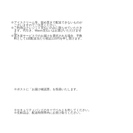
※アイスクリーム等、留め置きで配送できないものが
ございますのでご注意ください。
※ご利用はクレジット支払いのみに限らせていただき
ます。代引き、Waon支払いはお選びいただけませ
ん。
※置き楽サービスでのお届けを選択される場合、手数
料として1回配送当たり税込110円を申し受けます。
※ポストに「お届け確認票」を投函いたします。
※セキュリティバンドのキーでベルトを外してください。
※生鮮品は、配送時間帯内にお受け取りください。