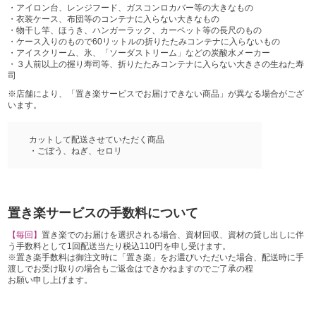
・アイロン台、レンジフード、ガスコンロカバー等の大きなもの
・衣装ケース、布団等のコンテナに入らない大きなもの
・物干し竿、ほうき、ハンガーラック、カーペット等の長尺のもの
・ケース入りのもので60リットルの折りたたみコンテナに入らないもの
・アイスクリーム、氷、「ソーダストリーム」などの炭酸水メーカー
・３人前以上の握り寿司等、折りたたみコンテナに入らない大きさの生ねた寿
司
※店舗により、「置き楽サービスでお届けできない商品」が異なる場合がござ
います。
カットして配送させていただく商品
・ごぼう、ねぎ、セロリ
置き楽サービスの手数料について
【毎回】
置き楽でのお届けを選択される場合、資材回収、資材の貸し出しに伴
う手数料として1回配送当たり税込110円を申し受けます。
※置き楽手数料は御注文時に「置き楽」をお選びいただいた場合、配送時に手
渡しでお受け取りの場合もご返金はできかねますのでご了承の程
お願い申し上げます。