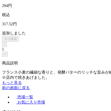
294
円
税込
317
.52
円
追加しました
カゴ追加
-
1
+
商品説明
フランス小麦の繊細な香りと、発酵バターのリッチな旨みが
※店内で焼きあげました。
もっと見る
前の画面に戻る
売場一覧
お気に入り売場