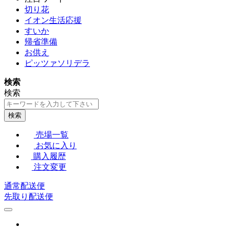
切り花
イオン生活応援
すいか
帰省準備
お供え
ピッツァソリデラ
検索
検索
検索
売場一覧
お気に入り
購入履歴
注文変更
通常配送便
先取り配送便