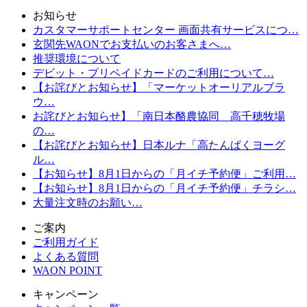
お知らせ
カスタマーサポートセンター 画面共有サービスにつ…
玄関先WAONでお支払いのお客さまへ…
推奨環境について
デビット・プリペイドカードのご利用について…
【お詫びとお知らせ】「マーケットオーリアルブラ
ウ…
お詫びとお知らせ】「南日本酪農協同 高千穂牧場
の…
【お詫びとお知らせ】日本ルナ「高たんぱくヨーグ
ル…
【お知らせ】8月1日からの「月イチ予約便」ご利用…
【お知らせ】8月1日からの「月イチ予約便」チラシ…
大量注文時のお願い…
ご案内
ご利用ガイド
よくある質問
WAON POINT
キャンペーン