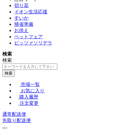
切り花
イオン生活応援
すいか
帰省準備
お供え
ペットフェア
ピッツァソリデラ
検索
検索
検索
売場一覧
お気に入り
購入履歴
注文変更
通常配送便
先取り配送便