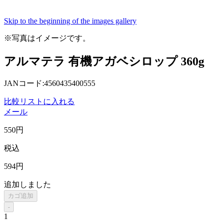
Skip to the beginning of the images gallery
※写真はイメージです。
アルマテラ 有機アガベシロップ 360g
JANコード:4560435400555
比較リストに入れる
メール
550
円
税込
594
円
追加しました
カゴ追加
-
1