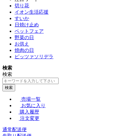
切り花
イオン生活応援
すいか
日焼け止め
ペットフェア
野菜の日
お供え
焼肉の日
ピッツァソリデラ
検索
検索
検索
売場一覧
お気に入り
購入履歴
注文変更
通常配送便
先取り配送便