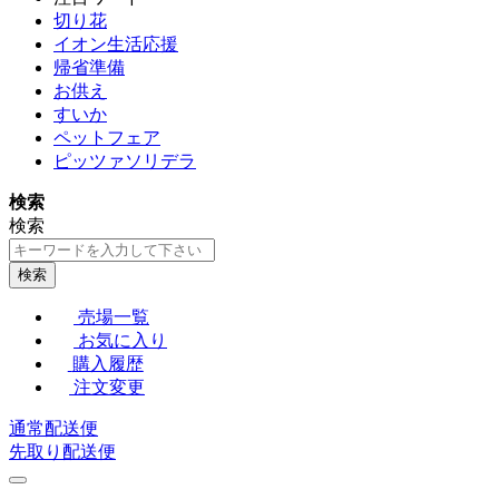
切り花
イオン生活応援
帰省準備
お供え
すいか
ペットフェア
ピッツァソリデラ
検索
検索
検索
売場一覧
お気に入り
購入履歴
注文変更
通常配送便
先取り配送便