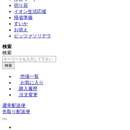
切り花
イオン生活応援
帰省準備
すいか
お供え
ピッツァソリデラ
検索
検索
検索
売場一覧
お気に入り
購入履歴
注文変更
通常配送便
先取り配送便