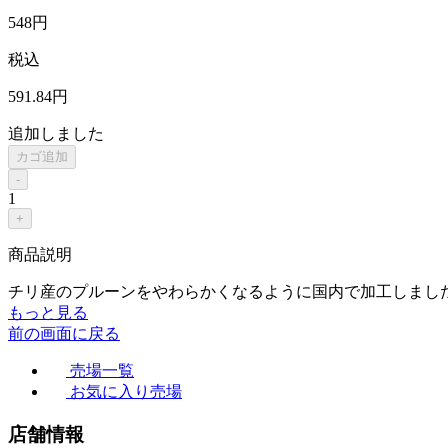
548
円
税込
591
.84
円
追加しました
カゴ追加
-
1
+
商品説明
チリ産のプルーンをやわらかくなるように国内で加工しまし
もっと見る
前の画面に戻る
売場一覧
お気に入り売場
店舗情報