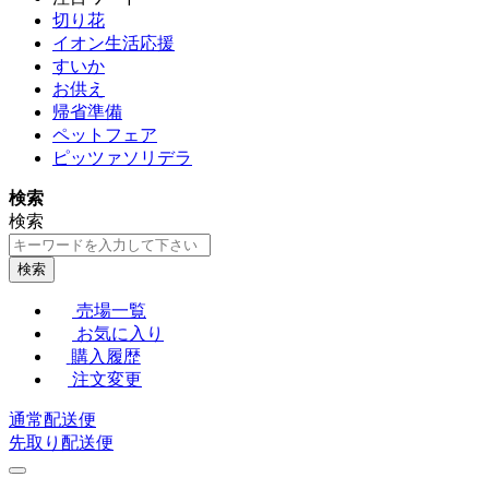
切り花
イオン生活応援
すいか
お供え
帰省準備
ペットフェア
ピッツァソリデラ
検索
検索
検索
売場一覧
お気に入り
購入履歴
注文変更
通常配送便
先取り配送便