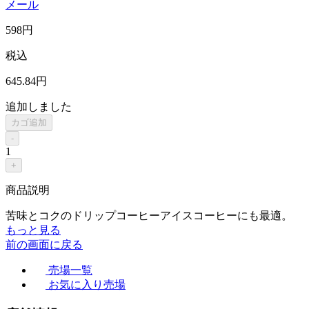
メール
598
円
税込
645
.84
円
追加しました
カゴ追加
-
1
+
商品説明
苦味とコクのドリップコーヒーアイスコーヒーにも最適。
もっと見る
前の画面に戻る
売場一覧
お気に入り売場