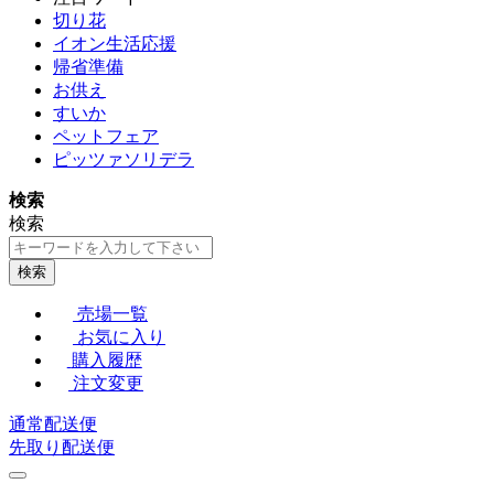
切り花
イオン生活応援
帰省準備
お供え
すいか
ペットフェア
ピッツァソリデラ
検索
検索
検索
売場一覧
お気に入り
購入履歴
注文変更
通常配送便
先取り配送便