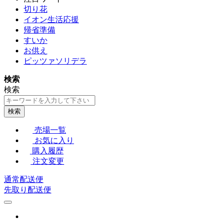
切り花
イオン生活応援
帰省準備
すいか
お供え
ピッツァソリデラ
検索
検索
検索
売場一覧
お気に入り
購入履歴
注文変更
通常配送便
先取り配送便