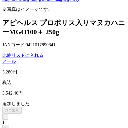
※写真はイメージです。
アピヘルス プロポリス入りマヌカハニ
ーMGO100＋ 250g
JANコード:9421017890841
比較リストに入れる
メール
3,280
円
税込
3,542
.40
円
追加しました
カゴ追加
-
1
+