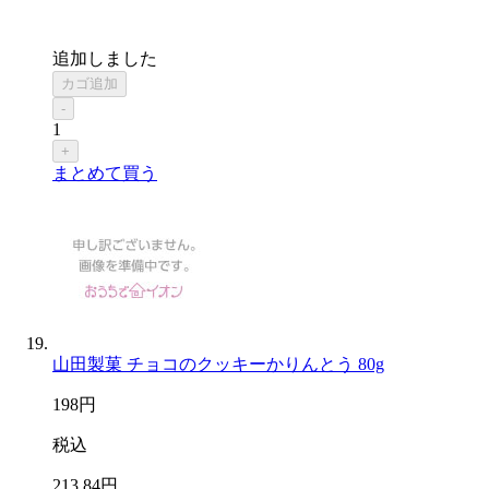
追加しました
カゴ追加
-
1
+
まとめて買う
山田製菓 チョコのクッキーかりんとう 80g
198
円
税込
213
.84
円