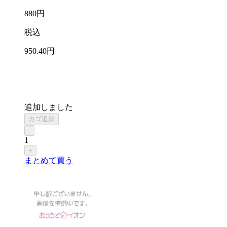
880
円
税込
950
.40
円
追加しました
カゴ追加
-
1
+
まとめて買う