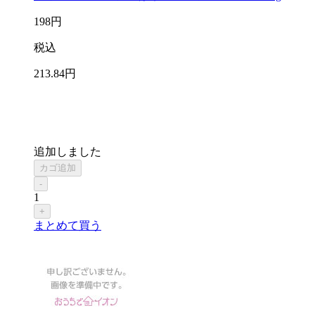
198
円
税込
213
.84
円
追加しました
カゴ追加
-
1
+
まとめて買う