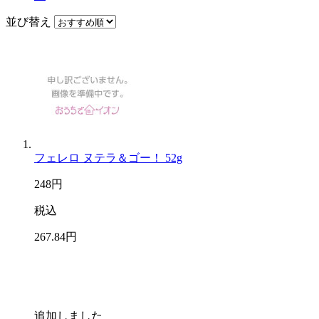
並び替え
フェレロ ヌテラ＆ゴー！ 52g
248
円
税込
267
.84
円
追加しました