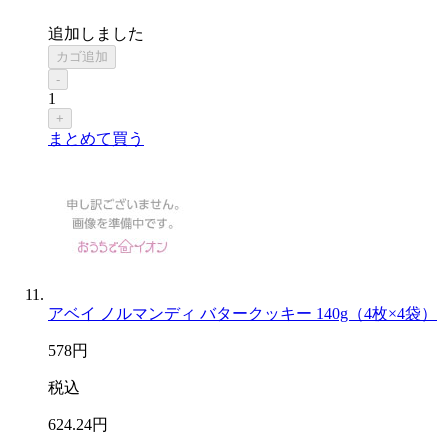
追加しました
カゴ追加
-
1
+
まとめて買う
アベイ ノルマンディ バタークッキー 140g（4枚×4袋）
578
円
税込
624
.24
円