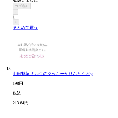
カゴ追加
-
1
+
まとめて買う
山田製菓 ミルクのクッキーかりんとう 80g
198
円
税込
213
.84
円