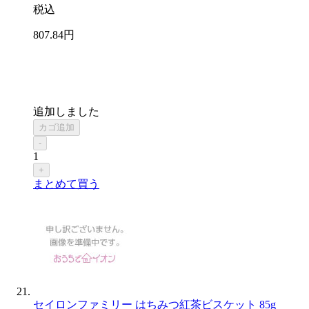
税込
807
.84
円
追加しました
カゴ追加
-
1
+
まとめて買う
セイロンファミリー はちみつ紅茶ビスケット 85g