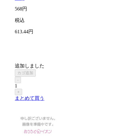
568
円
税込
613
.44
円
追加しました
カゴ追加
-
1
+
まとめて買う