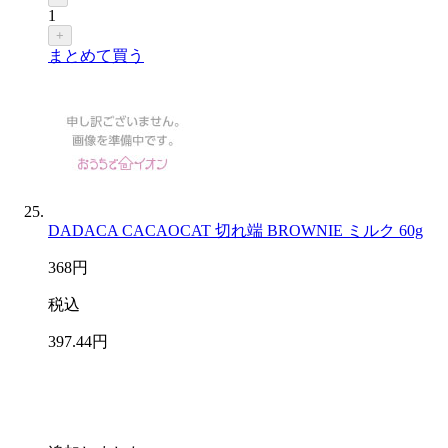
1
+
まとめて買う
DADACA CACAOCAT 切れ端 BROWNIE ミルク 60g
368
円
税込
397
.44
円