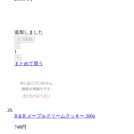
追加しました
カゴ追加
-
1
+
まとめて買う
B＆B メープルクリームクッキー 300g
748
円