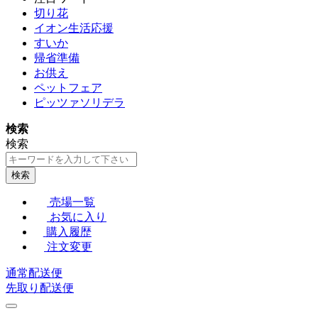
切り花
イオン生活応援
すいか
帰省準備
お供え
ペットフェア
ピッツァソリデラ
検索
検索
検索
売場一覧
お気に入り
購入履歴
注文変更
通常配送便
先取り配送便