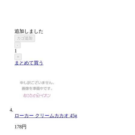
追加しました
カゴ追加
-
1
+
まとめて買う
ローカー クリームカカオ 45g
178
円