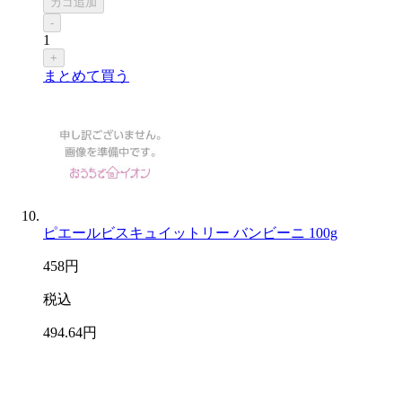
カゴ追加
-
1
+
まとめて買う
ピエールビスキュイットリー バンビーニ 100g
458
円
税込
494
.64
円