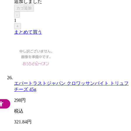
追加しました
カゴ追加
-
1
+
まとめて買う
エバートラストジャパン クロワッサンバイト トリュフ
チーズ 45g
298
円
税込
321
.84
円