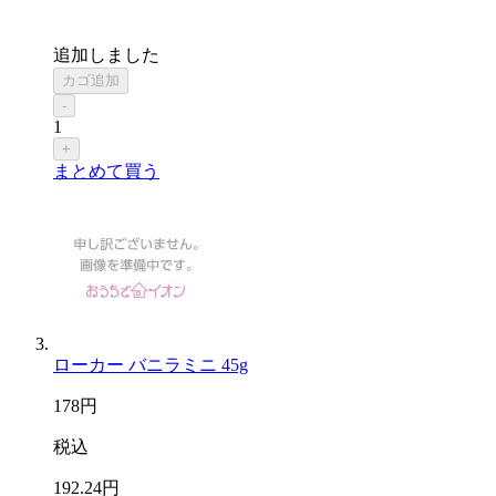
追加しました
カゴ追加
-
1
+
まとめて買う
ローカー バニラミニ 45g
178
円
税込
192
.24
円