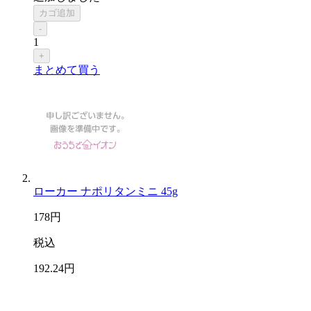
カゴ追加
-
1
+
まとめて買う
ローカー ナポリタンミニ 45g
178
円
税込
192
.24
円