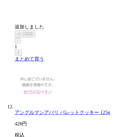
追加しました
カゴ追加
-
1
+
まとめて買う
アングルマンアパリ パレットクッキー 125g
428
円
税込