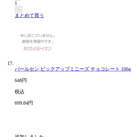
1
+
まとめて買う
バールセン ピックアップミニーズ チョコレート 106g
648
円
税込
699
.84
円
追加しました