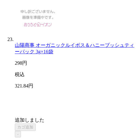
山陽商事 オーガニックルイボス＆ハニーブッシュティ
ーパック 3g×16袋
298
円
税込
321
.84
円
追加しました
カゴ追加
-