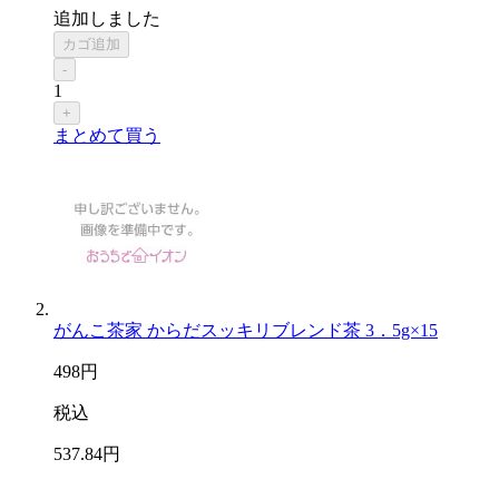
追加しました
カゴ追加
-
1
+
まとめて買う
がんこ茶家 からだスッキリブレンド茶 3．5g×15
498
円
税込
537
.84
円