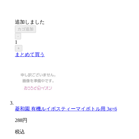
追加しました
カゴ追加
-
1
+
まとめて買う
菱和園 有機ルイボスティーマイボトル用 3g×6
288
円
税込