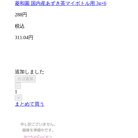
菱和園 国内産あずき茶マイボトル用 3g×6
288
円
税込
311
.04
円
追加しました
カゴ追加
-
1
+
まとめて買う