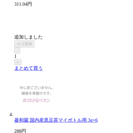
311
.04
円
追加しました
カゴ追加
-
1
+
まとめて買う
菱和園 国内産黒豆茶マイボトル用 3g×6
288
円