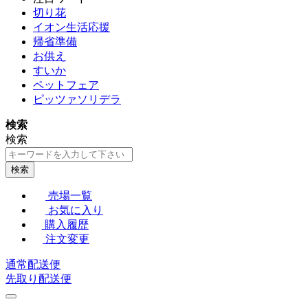
切り花
イオン生活応援
帰省準備
お供え
すいか
ペットフェア
ピッツァソリデラ
検索
検索
検索
売場一覧
お気に入り
購入履歴
注文変更
通常配送便
先取り配送便