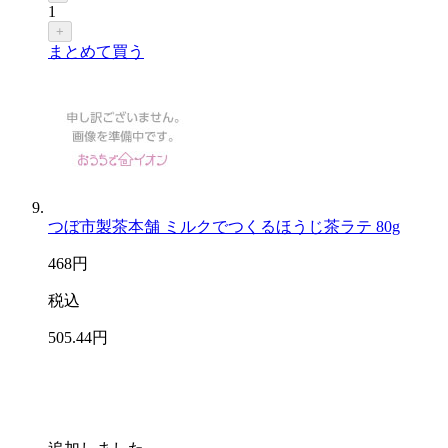
1
+
まとめて買う
つぼ市製茶本舗 ミルクでつくるほうじ茶ラテ 80g
468
円
税込
505
.44
円