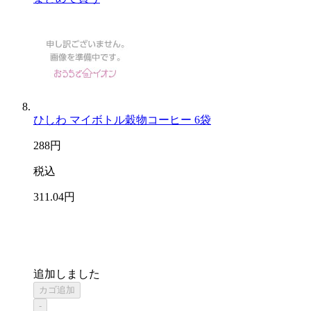
ひしわ マイボトル穀物コーヒー 6袋
288
円
税込
311
.04
円
追加しました
カゴ追加
-