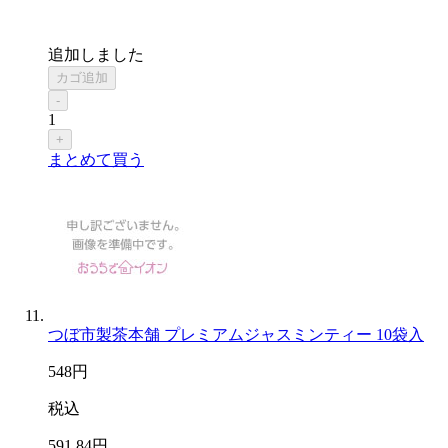
追加しました
カゴ追加
-
1
+
まとめて買う
つぼ市製茶本舗 プレミアムジャスミンティー 10袋入
548
円
税込
591
.84
円