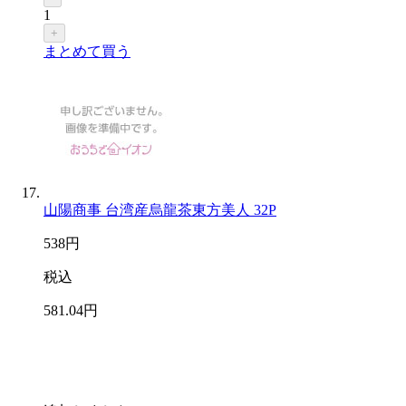
1
+
まとめて買う
山陽商事 台湾産烏龍茶東方美人 32P
538
円
税込
581
.04
円