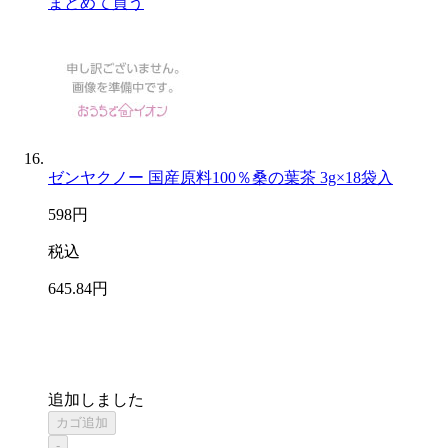
まとめて買う
ゼンヤクノー 国産原料100％桑の葉茶 3g×18袋入
598
円
税込
645
.84
円
追加しました
カゴ追加
-