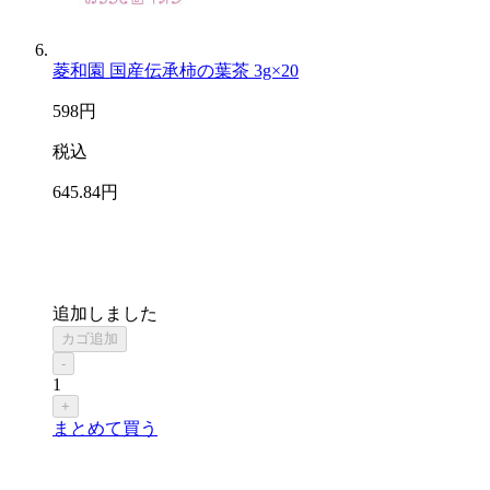
菱和園 国産伝承柿の葉茶 3g×20
598
円
税込
645
.84
円
追加しました
カゴ追加
-
1
+
まとめて買う