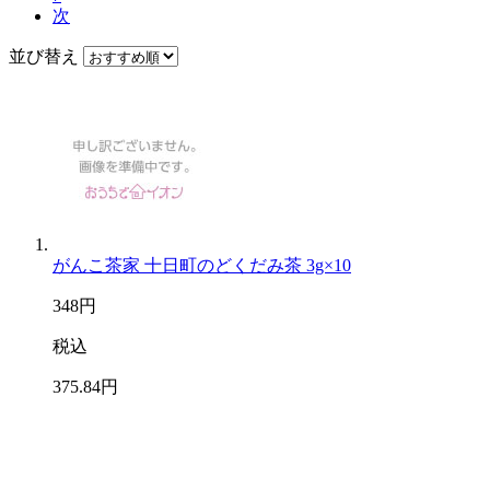
次
並び替え
がんこ茶家 十日町のどくだみ茶 3g×10
348
円
税込
375
.84
円