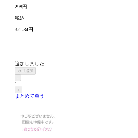
298
円
税込
321
.84
円
追加しました
カゴ追加
-
1
+
まとめて買う