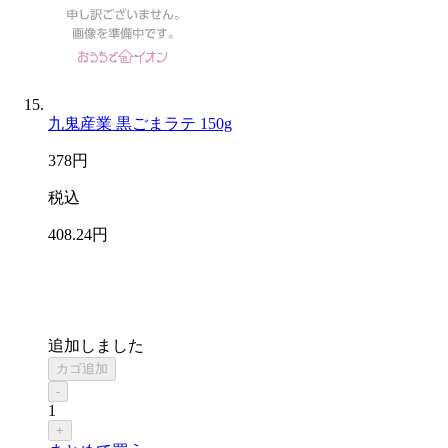
九鬼産業 黒ごまラテ 150g
378
円
税込
408
.24
円
追加しました
カゴ追加
-
1
+