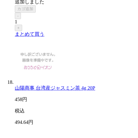
追加しました
カゴ追加
-
1
+
まとめて買う
山陽商事 台湾産ジャスミン茶 4g 20P
458
円
税込
494
.64
円