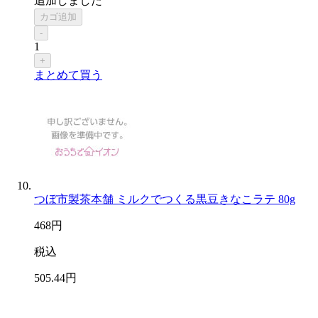
追加しました
カゴ追加
-
1
+
まとめて買う
つぼ市製茶本舗 ミルクでつくる黒豆きなこラテ 80g
468
円
税込
505
.44
円