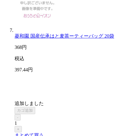
菱和園 国産伝承はと麦茶ーティーバッグ 20袋
368
円
税込
397
.44
円
追加しました
カゴ追加
-
1
+
まとめて買う