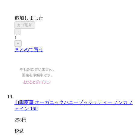
追加しました
カゴ追加
-
1
+
まとめて買う
山陽商事 オーガニックハニーブッシュティー ノンカフ
ェイン 16P
298
円
税込