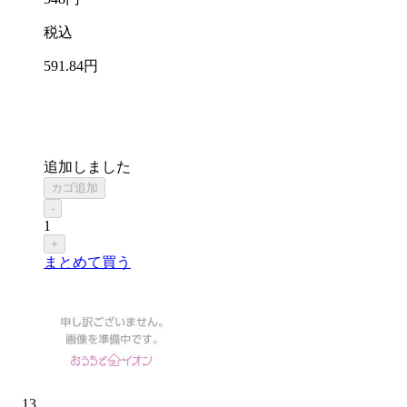
税込
591
.84
円
追加しました
カゴ追加
-
1
+
まとめて買う