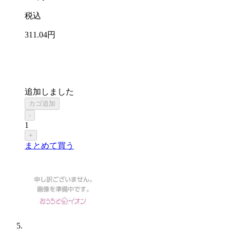
税込
311
.04
円
追加しました
カゴ追加
-
1
+
まとめて買う