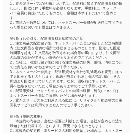
1．置き楽サービスの利用については、配送料に加えて配送用資材の貸
し出し、回収に伴う手数料が必要となります。手数料は、ネットスー
パー会員に負担いただくものとし、金額は本サイトにおいて定めま
す。
2．前項の手数料については、ネットスーパー会員が配送時に在宅であ
った場合においても返金はできません。
第6条（お受取り、配送用資材返却時等の注意）
1．注文商品の配送完了後、ネットスーパー会員は指定した配送時間帯
内に注文商品を適切な場所に移動させるものとします。指定した配送
時間帯を超えて注文商品が放置された場合等の事由により、注文商品
の品質の保証ができない場合がありますのでご了承ください。
2．当社は、引渡し完了後における注文商品の紛失、破損、汚損につい
ては責任を負いかねますのでご了承ください。
3．ネットスーパー会員は、配送用資材を当社が別途定める規定に従っ
て返却をするものとします。配送担当者がお届け先の指定場所、その
周辺より回収させていただきます。なお、回収前にネットスーパー会
員へ連絡させていただく場合がありますのでご了承願います。
4．配送用資材、セキュリティバンドの鍵等の破損・紛失については、
ネットスーパー会員にご負担いただく場合があります。
5．置き楽サービスをご利用される際には、リサイクル可能資材の自主
回収サービスは利用できませんのでご了承ください。
第7条（規約の変更）
1．本規約の内容は、当社が必要と判断した場合、当社が定める方法で
通知または公表することにより、変更できるものとします。
2．本規約の変更後、本サービスの利用を開始した場合は、ネットスー