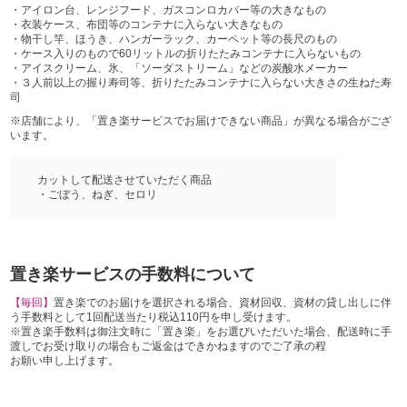
・アイロン台、レンジフード、ガスコンロカバー等の大きなもの
・衣装ケース、布団等のコンテナに入らない大きなもの
・物干し竿、ほうき、ハンガーラック、カーペット等の長尺のもの
・ケース入りのもので60リットルの折りたたみコンテナに入らないもの
・アイスクリーム、氷、「ソーダストリーム」などの炭酸水メーカー
・３人前以上の握り寿司等、折りたたみコンテナに入らない大きさの生ねた寿
司
※店舗により、「置き楽サービスでお届けできない商品」が異なる場合がござ
います。
カットして配送させていただく商品
・ごぼう、ねぎ、セロリ
置き楽サービスの手数料について
【毎回】
置き楽でのお届けを選択される場合、資材回収、資材の貸し出しに伴
う手数料として1回配送当たり税込110円を申し受けます。
※置き楽手数料は御注文時に「置き楽」をお選びいただいた場合、配送時に手
渡しでお受け取りの場合もご返金はできかねますのでご了承の程
お願い申し上げます。