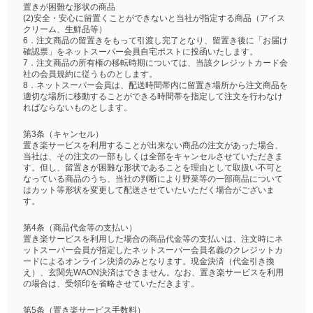
置きが困難な形状の商品
(2)安全・安心に留置くことができないと当社が指定する商品（アイス
クリーム、生鮮品等）
6．注文商品の留置きをもって引渡し完了となり、留置き後に「お届け
確認票」をネットスーパー会員自宅ポストに投函いたします。
7．注文商品の所有権の移転時期については、当該クレジットカード会
社の会員規約に従うものとします。
8．ネットスーパー会員は、配送時間帯内に留置き場所から注文商品を
適切な場所に移動することができる時間帯を指定して注文を行わなけ
ればならないものとします。
第3条（キャンセル）
置き楽サービスを利用することが出来ない商品の注文があった場合、
当社は、その注文の一部もしくは全部をキャンセルさせていただきま
す。但し、留置きが困難な形状であることを理由として取扱い不可と
なっている商品のうち、当社の判断により野菜等の一部商品について
はカット等形状を変更して配送させていたいただく場合がございま
す。
第4条（商品代金等の支払い）
置き楽サービスを利用した場合の商品代金等の支払いは、注文時にネ
ットスーパー会員が指定したネットスーパー会員名義のクレジットカ
ードによるオンライン決済のみとなります。現金決済（代金引き換
え）、玄関先WAON決済はできません。なお、置き楽サービスを利用
の場合は、受領印を省略させていただきます。
第5条（置き楽サービス手数料）