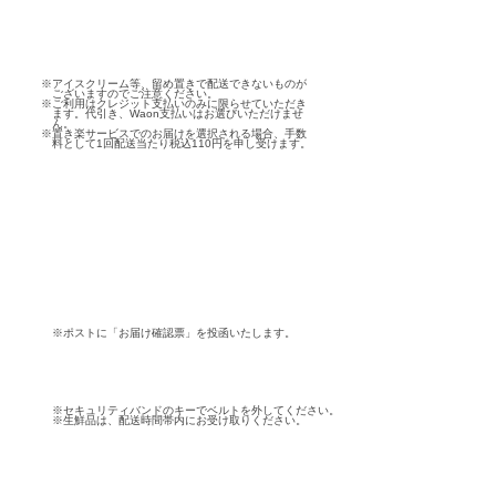
※アイスクリーム等、留め置きで配送できないものが
ございますのでご注意ください。
※ご利用はクレジット支払いのみに限らせていただき
ます。代引き、Waon支払いはお選びいただけませ
ん。
※置き楽サービスでのお届けを選択される場合、手数
料として1回配送当たり税込110円を申し受けます。
※ポストに「お届け確認票」を投函いたします。
※セキュリティバンドのキーでベルトを外してください。
※生鮮品は、配送時間帯内にお受け取りください。