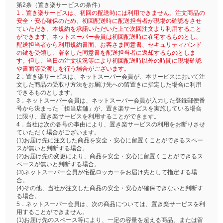
第2条（置き楽サービスの条件）
1．置き楽サービスは、初回の配送時には利用できません。注文商品の
安全・安心確保のため、初回配送時に配送担当者が現場の確認をさせ
ていただき、本規約を承諾いただいた上で次回注文より利用すること
ができます。ネットスーパー会員は初回配送時に在宅するものとし、
配送担当者から利用規約書面、お客さま同意書、セキュリティバンド
の鍵を受領し、署名した同意書を配送担当者に返却するものとしま
す。但し、当日の注文状況等により初回配送時以外の時間に現場確認
や書面等受渡しを行う場合がございます。
2．置き楽サービスは、ネットスーパー会員が、本サービスにおいて注
文した商品の受取り方法をお届け先への留置きに指定した場合に利用
できるものとします。
3．ネットスーパー会員は、ネットスーパー会員が入力した登録郵便番
号から決まった「担当店舗」が、置き楽サービスを実施している場合
に限り、置き楽サービスを利用することができます。
4．当社は次の各号の事由により、置き楽サービスの利用をお断りさせ
ていただく場合がございます。
(1)お届け先に注文した商品を安全・安心に留置くことができるスペー
スが無いと判断する場合。
(2)お届け先の変更により、商品を安全・安心に留置くことができるス
ペースが無いと判断する場合。
(3)ネットスーパー会員が宅配ロッカーをお届け先として指定する場
合。
(4)その他、当社が注文した商品の安全・安心が確保できないと判断す
る場合。
5．ネットスーパー会員は、次の商品については、置き楽サービスを利
用することができません。
(1)お届け先のスペース等により、一定の容量を超える商品、または留