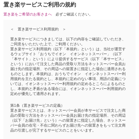
置き楽サービスご利用の規約
置き楽をご希望のお客さまへ
必ずご確認ください。
＜ 置き楽サービス利用規約 ＞
置き楽サービスにつきましては、以下の内容をご確認していただき、
ご同意をいただいた上で、ご利用ください。
置き楽サービス利用規約（以下「本規約」という）は、当社が運営す
るウェブサイト「おうちでイオン イオンネットスーパー」（以下
「本サイト」という）により提供するサービス（以下「本サービス」
という）において注文した商品の受取り方法をネットスーパー会員お
届け先の指定場所、その周辺への留置きに指定した場合に適用される
ものとします。本規約は、おうちでイオン イオンネットスーパー利
用規約を主たる規約とし、本規約に定めのない事項、用語の定義につ
いては、イオンネットスーパー利用規約の定めるところによるものと
し、本規約と矛盾がある場合には、イオンネットスーパー利用規約の
定めが優先して適用されます。
第1条（置き楽サービスの定義）
置き楽サービスとは、ネットスーパー会員が本サービスで注文した商
品の受取り方法をネットスーパー会員お届け先の指定場所、その周辺
（以下「お届け先」という）への留置きに指定した場合、ネットスー
パー会員の在宅・不在に関わらずお届け先への留置きをもって注文商
品の引渡しが完了するサービスのことをいいます。