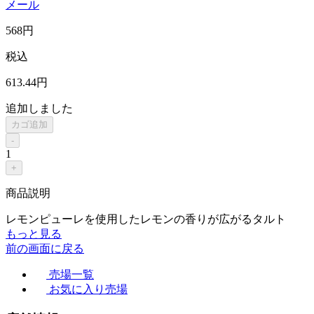
メール
568
円
税込
613
.44
円
追加しました
カゴ追加
-
1
+
商品説明
レモンピューレを使用したレモンの香りが広がるタルト
もっと見る
前の画面に戻る
売場一覧
お気に入り売場