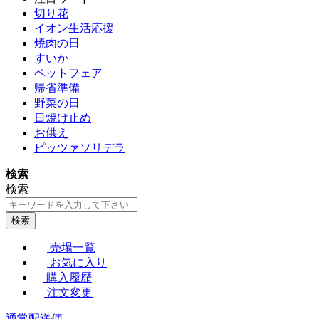
切り花
イオン生活応援
焼肉の日
すいか
ペットフェア
帰省準備
野菜の日
日焼け止め
お供え
ピッツァソリデラ
検索
検索
検索
売場一覧
お気に入り
購入履歴
注文変更
通常配送便