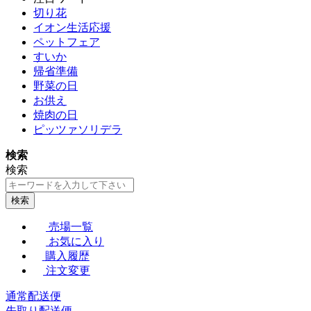
切り花
イオン生活応援
ペットフェア
すいか
帰省準備
野菜の日
お供え
焼肉の日
ピッツァソリデラ
検索
検索
検索
売場一覧
お気に入り
購入履歴
注文変更
通常配送便
先取り配送便