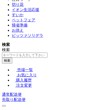
切り花
イオン生活応援
すいか
ペットフェア
帰省準備
お供え
ピッツァソリデラ
検索
検索
検索
売場一覧
お気に入り
購入履歴
注文変更
通常配送便
先取り配送便