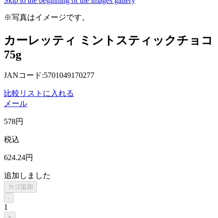
Skip to the beginning of the images gallery
※写真はイメージです。
カーレッティ ミントスティックチョコ
75g
JANコード:5701049170277
比較リストに入れる
メール
578
円
税込
624
.24
円
追加しました
カゴ追加
-
1
+