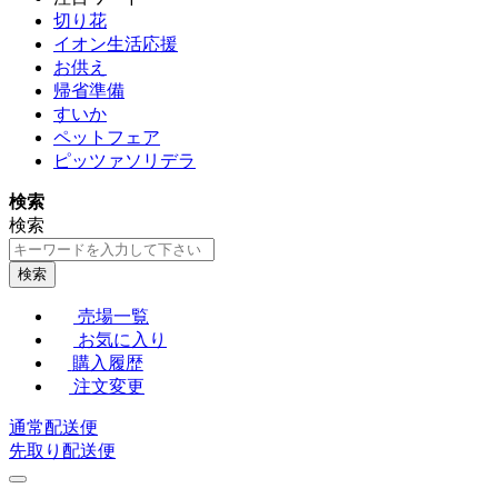
切り花
イオン生活応援
お供え
帰省準備
すいか
ペットフェア
ピッツァソリデラ
検索
検索
検索
売場一覧
お気に入り
購入履歴
注文変更
通常配送便
先取り配送便