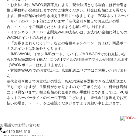
・お支払い時にWAON残高不足により、現金決済となる場合には代金引き
換え手数料が発生致しますのでご注意ください。料金は店舗により異なり
ます。担当店舗の代金引き換え手数料につきましては、PC版ネットスーパ
ーサイトのページ下部にございます「※代金引き換えでお支払いの場
合、・・・」をご確認くださいますようお願い申し上げます。
・イオンネットスーパー玄関先WAON支払いは、お支払い金額に対しての
WAONポイントのみ付きます。
・「お客さまわくわくデー」などの各種キャンペーン、および、商品ボー
ナスポイントは対象外となります。
・JMB WAON、イオンJMBカード、モバイルJMB WAONでのお支払いな
らお支払額200円（税込）につき1マイルの積算率でマイルが積算されます
（WAONポイントはたまりません）。
・玄関先WAONでのお支払いは、広域配送エリアではご利用いただけませ
ん。
※代金引き換えでお支払いの場合、WAON決済を選択できる広域配送エリ
アもございますが、手数料がかかりますのでご了承ください。料金は店舗
により異なります。担当店舗の代金引き換え手数料につきましては、PC版
ネットスーパーサイトのページ下部にございます「※代金引き換えでお支
払いの場合、・・・」をご確認くださいますようお願い申し上げます。
お電話でのお問い合わせ
0120-586-610