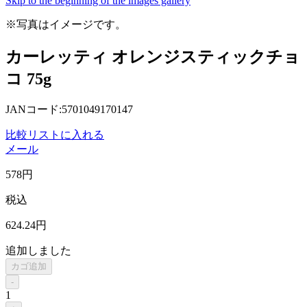
Skip to the beginning of the images gallery
※写真はイメージです。
カーレッティ オレンジスティックチョ
コ 75g
JANコード:5701049170147
比較リストに入れる
メール
578
円
税込
624
.24
円
追加しました
カゴ追加
-
1