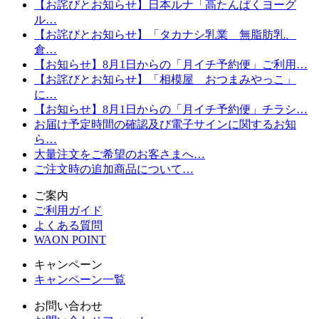
【お詫びとお知らせ】日本ルナ「高たんぱくヨーグ
ル…
【お詫びとお知らせ】「タカナシ乳業 無脂肪乳、
倉…
【お知らせ】8月1日からの「月イチ予約便」ご利用…
【お詫びとお知らせ】「相模屋 おつまみやっこ」
に…
【お知らせ】8月1日からの「月イチ予約便」チラシ…
お届け予定時間の確認及び電子サインに関するお知
ら…
大量注文をご希望のお客さまへ…
ご注文時の追加商品について…
ご案内
ご利用ガイド
よくある質問
WAON POINT
キャンペーン
キャンペーン一覧
お問い合わせ