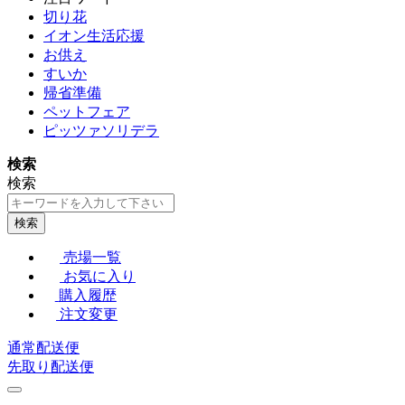
切り花
イオン生活応援
お供え
すいか
帰省準備
ペットフェア
ピッツァソリデラ
検索
検索
検索
売場一覧
お気に入り
購入履歴
注文変更
通常配送便
先取り配送便