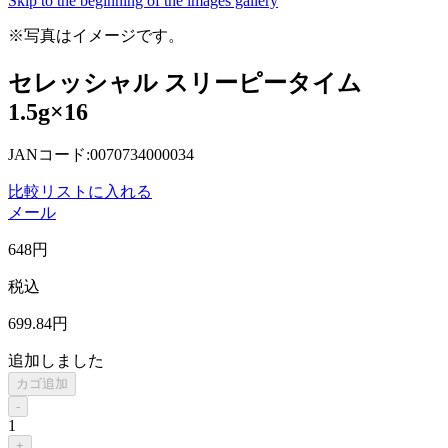
Skip to the beginning of the images gallery
※写真はイメージです。
セレッシャル スリーピータイム
1.5g×16
JANコード:0070734000034
比較リストに入れる
メール
648
円
税込
699
.84
円
追加しました
カゴ追加
-
1
+