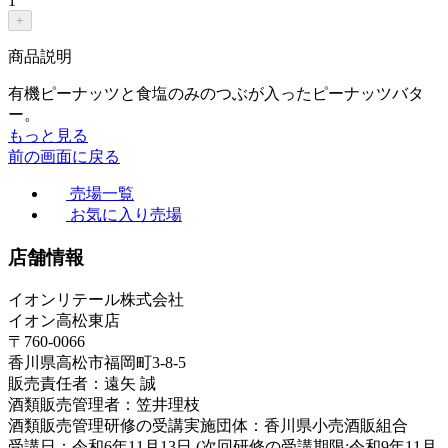
1
+
商品説明
有機ピーナッツと食塩のみのつぶが入ったピーナッツバタ
ー。
もっと見る
前の画面に戻る
売場一覧
お気に入り売場
店舗情報
イオンリテール株式会社
イオン高松東店
〒760-0066
香川県高松市福岡町3-8-5
販売責任者：遠矢 誠
酒類販売管理者：笠井理枝
酒類販売管理研修の受講実施団体：香川県小売酒販組合
受講日：令和6年11月13日 (次回研修の受講期限:令和9年11月