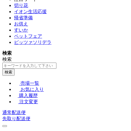
切り花
イオン生活応援
帰省準備
お供え
すいか
ペットフェア
ピッツァソリデラ
検索
検索
検索
売場一覧
お気に入り
購入履歴
注文変更
通常配送便
先取り配送便