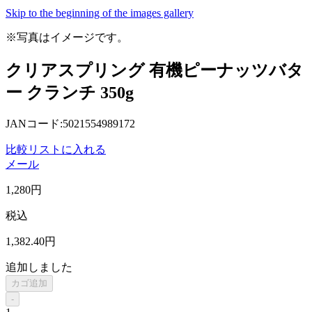
Skip to the beginning of the images gallery
※写真はイメージです。
クリアスプリング 有機ピーナッツバタ
ー クランチ 350g
JANコード:5021554989172
比較リストに入れる
メール
1,280
円
税込
1,382
.40
円
追加しました
カゴ追加
-