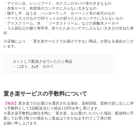
・アイロン台、レンジフード、ガスコンロカバー等の大きなもの
・衣装ケース、布団等のコンテナに入らない大きなもの
・物干し竿、ほうき、ハンガーラック、カーペット等の長尺のもの
・ケース入りのもので60リットルの折りたたみコンテナに入らないもの
・アイスクリーム、氷、「ソーダストリーム」などの炭酸水メーカー
・３人前以上の握り寿司等、折りたたみコンテナに入らない大きさの生ねた寿
司
※店舗により、「置き楽サービスでお届けできない商品」が異なる場合がござ
います。
カットして配送させていただく商品
・ごぼう、ねぎ、セロリ
置き楽サービスの手数料について
【毎回】
置き楽でのお届けを選択される場合、資材回収、資材の貸し出しに伴
う手数料として1回配送当たり税込110円を申し受けます。
※置き楽手数料は御注文時に「置き楽」をお選びいただいた場合、配送時に手
渡しでお受け取りの場合もご返金はできかねますのでご了承の程
お願い申し上げます。