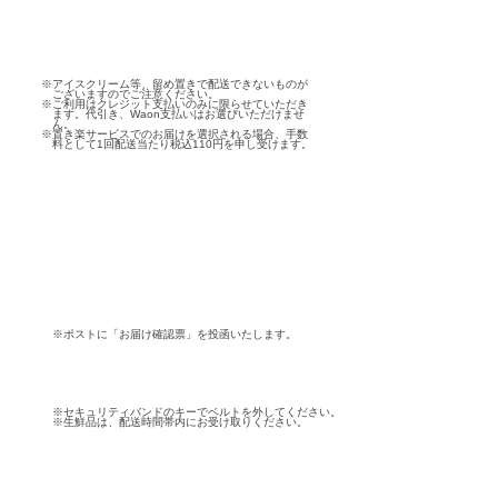
※アイスクリーム等、留め置きで配送できないものが
ございますのでご注意ください。
※ご利用はクレジット支払いのみに限らせていただき
ます。代引き、Waon支払いはお選びいただけませ
ん。
※置き楽サービスでのお届けを選択される場合、手数
料として1回配送当たり税込110円を申し受けます。
※ポストに「お届け確認票」を投函いたします。
※セキュリティバンドのキーでベルトを外してください。
※生鮮品は、配送時間帯内にお受け取りください。