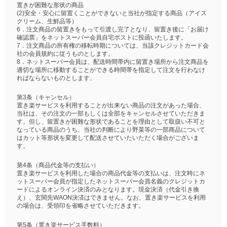
置きが困難な形状の商品
(2)安全・安心に留置くことができないと当社が指定する商品（アイス
クリーム、生鮮品等）
6．注文商品の留置きをもって引渡し完了となり、留置き後に「お届け
確認票」をネットスーパー会員自宅ポストに投函いたします。
7．注文商品の所有権の移転時期については、当該クレジットカード会
社の会員規約に従うものとします。
8．ネットスーパー会員は、配送時間帯内に留置き場所から注文商品を
適切な場所に移動することができる時間帯を指定して注文を行わなけ
ればならないものとします。
第3条（キャンセル）
置き楽サービスを利用することが出来ない商品の注文があった場合、
当社は、その注文の一部もしくは全部をキャンセルさせていただきま
す。但し、留置きが困難な形状であることを理由として取扱い不可と
なっている商品のうち、当社の判断により野菜等の一部商品について
はカット等形状を変更して配送させていたいただく場合がございま
す。
第4条（商品代金等の支払い）
置き楽サービスを利用した場合の商品代金等の支払いは、注文時にネ
ットスーパー会員が指定したネットスーパー会員名義のクレジットカ
ードによるオンライン決済のみとなります。現金決済（代金引き換
え）、玄関先WAON決済はできません。なお、置き楽サービスを利用
の場合は、受領印を省略させていただきます。
第5条（置き楽サービス手数料）