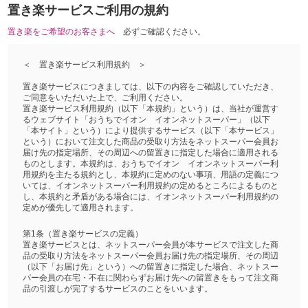
置き楽サービスご利用の規約
置き楽をご希望のお客さまへ
必ずご確認ください。
＜ 置き楽サービス利用規約 ＞
置き楽サービスにつきましては、以下の内容をご確認していただき、
ご同意をいただいた上で、ご利用ください。
置き楽サービス利用規約（以下「本規約」という）は、当社が運営す
るウェブサイト「おうちでイオン イオンネットスーパー」（以下
「本サイト」という）により提供するサービス（以下「本サービス」
という）において注文した商品の受取り方法をネットスーパー会員お
届け先の指定場所、その周辺への留置きに指定した場合に適用される
ものとします。本規約は、おうちでイオン イオンネットスーパー利
用規約を主たる規約とし、本規約に定めのない事項、用語の定義につ
いては、イオンネットスーパー利用規約の定めるところによるものと
し、本規約と矛盾がある場合には、イオンネットスーパー利用規約の
定めが優先して適用されます。
第1条（置き楽サービスの定義）
置き楽サービスとは、ネットスーパー会員が本サービスで注文した商
品の受取り方法をネットスーパー会員お届け先の指定場所、その周辺
（以下「お届け先」という）への留置きに指定した場合、ネットスー
パー会員の在宅・不在に関わらずお届け先への留置きをもって注文商
品の引渡しが完了するサービスのことをいいます。