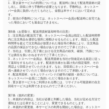
1．置き楽サービスの利用については、配送料に加えて配送用資材の貸
し出し、回収に伴う手数料が必要となります。手数料は、ネットスー
パー会員に負担いただくものとし、金額は本サイトにおいて定めま
す。
2．前項の手数料については、ネットスーパー会員が配送時に在宅であ
った場合においても返金はできません。
第6条（お受取り、配送用資材返却時等の注意）
1．注文商品の配送完了後、ネットスーパー会員は指定した配送時間帯
内に注文商品を適切な場所に移動させるものとします。指定した配送
時間帯を超えて注文商品が放置された場合等の事由により、注文商品
の品質の保証ができない場合がありますのでご了承ください。
2．当社は、引渡し完了後における注文商品の紛失、破損、汚損につい
ては責任を負いかねますのでご了承ください。
3．ネットスーパー会員は、配送用資材を当社が別途定める規定に従っ
て返却をするものとします。配送担当者がお届け先の指定場所、その
周辺より回収させていただきます。なお、回収前にネットスーパー会
員へ連絡させていただく場合がありますのでご了承願います。
4．配送用資材、セキュリティバンドの鍵等の破損・紛失については、
ネットスーパー会員にご負担いただく場合があります。
5．置き楽サービスをご利用される際には、リサイクル可能資材の自主
回収サービスは利用できませんのでご了承ください。
第7条（規約の変更）
1．本規約の内容は、当社が必要と判断した場合、当社が定める方法で
通知または公表することにより、変更できるものとします。
2．本規約の変更後、本サービスの利用を開始した場合は、ネットスー