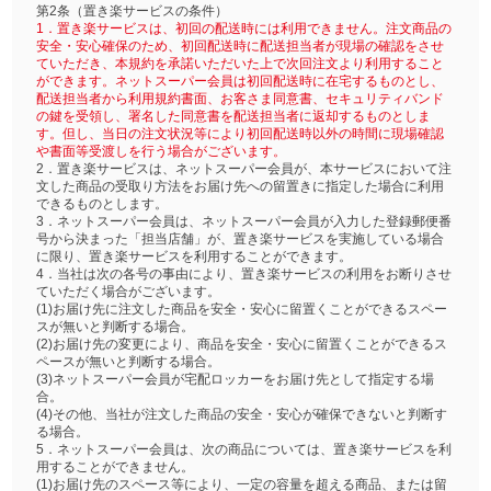
第2条（置き楽サービスの条件）
1．置き楽サービスは、初回の配送時には利用できません。注文商品の
安全・安心確保のため、初回配送時に配送担当者が現場の確認をさせ
ていただき、本規約を承諾いただいた上で次回注文より利用すること
ができます。ネットスーパー会員は初回配送時に在宅するものとし、
配送担当者から利用規約書面、お客さま同意書、セキュリティバンド
の鍵を受領し、署名した同意書を配送担当者に返却するものとしま
す。但し、当日の注文状況等により初回配送時以外の時間に現場確認
や書面等受渡しを行う場合がございます。
2．置き楽サービスは、ネットスーパー会員が、本サービスにおいて注
文した商品の受取り方法をお届け先への留置きに指定した場合に利用
できるものとします。
3．ネットスーパー会員は、ネットスーパー会員が入力した登録郵便番
号から決まった「担当店舗」が、置き楽サービスを実施している場合
に限り、置き楽サービスを利用することができます。
4．当社は次の各号の事由により、置き楽サービスの利用をお断りさせ
ていただく場合がございます。
(1)お届け先に注文した商品を安全・安心に留置くことができるスペー
スが無いと判断する場合。
(2)お届け先の変更により、商品を安全・安心に留置くことができるス
ペースが無いと判断する場合。
(3)ネットスーパー会員が宅配ロッカーをお届け先として指定する場
合。
(4)その他、当社が注文した商品の安全・安心が確保できないと判断す
る場合。
5．ネットスーパー会員は、次の商品については、置き楽サービスを利
用することができません。
(1)お届け先のスペース等により、一定の容量を超える商品、または留