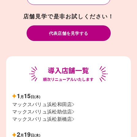
店舗見学で是非お試しください！
代表店舗を見学する
1
15
月
日(木)
マックスバリュ浜松和田店
マックスバリュ浜松助信店
マックスバリュ浜松新橋店
2
19
月
日(木)