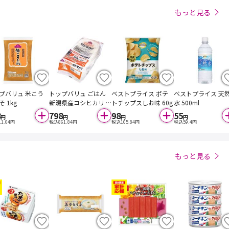
もっと見る
プバリュ 米こう
トップバリュ ごはん
ベストプライス ポテ
ベストプライス 天
 1kg
新潟県産コシヒカリ 5
トチップスしお味 60g
水 500ml
P
8
798
98
55
円
円
円
円
11.04
円
税込
861.84
円
税込
105.84
円
税込
59.4
円
もっと見る