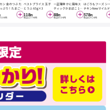
カン 金のつぶ た
ベストプライス 玉子
一正蒲鉾 かに風味ス
はごろもフーズ シ
っぷり！たまご醤
とうふ 65g×3
ティックかまぼこ 10
チキンNewマイルド
3P 40g×3
本
0g×4
118
88
578
円
円
円
円
05.84
円
税込
127.44
円
税込
95.04
円
税込
624.24
円