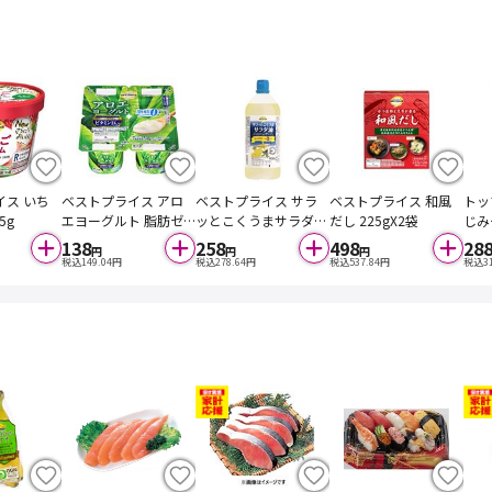
イス いち
ベストプライス アロ
ベストプライス サラ
ベストプライス 和風
トッ
5g
エヨーグルト 脂肪ゼ
ッとこくうまサラダ油
だし 225gX2袋
じみそ
ロ 70g×4
900g
138
258
498
28
円
円
円
税込
149.04
円
税込
278.64
円
税込
537.84
円
税込
3