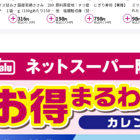
イス甘みさ
国産若鶏ささみ 200
原料原産地：チリ産
にぎり寿司【華雅】
ミツ
ナ １袋
g（100gあたり158円
他 塩銀鮭切身（甘塩
れた
ン産）※入
（本体））
味）・養殖 １切※冷
油たれ
316
198
798
98
円
円
円
り代替品を
凍になる場合もありま
税込
341.28
円
税込
213.84
円
税込
861.84
円
税込
1
いただく場
す
す。