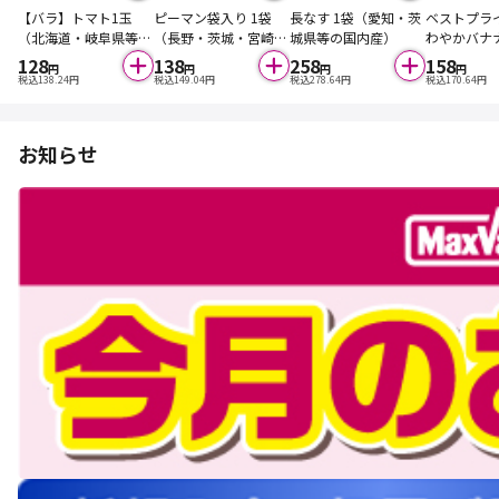
【バラ】トマト1玉
ピーマン袋入り 1袋
長なす 1袋（愛知・茨
ベストプラ
（北海道・岐阜県等の
（長野・茨城・宮崎県
城県等の国内産）
わやかバナ
国内産）
等の国内産）
（フィリピ
128
138
258
158
円
円
円
円
荷状況によ
税込
138.24
円
税込
149.04
円
税込
278.64
円
税込
170.64
円
入れさせて
合がありま
お知らせ