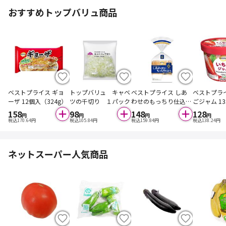
おすすめトップバリュ商品
ベストプライス ギョ
トップバリュ キャベ
ベストプライス しあ
ベストプラ
ーザ 12個入（324g）
ツの千切り １パック
わせのもっちり仕込み
ごジャム 13
（国産米粉入り）6枚
158
98
148
128
円
円
円
円
入
税込
170.64
円
税込
105.84
円
税込
159.84
円
税込
138.24
円
ネットスーパー人気商品