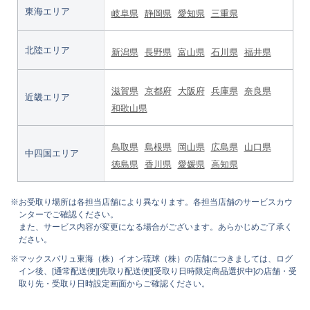
東海エリア
岐阜県
静岡県
愛知県
三重県
北陸エリア
新潟県
長野県
富山県
石川県
福井県
滋賀県
京都府
大阪府
兵庫県
奈良県
近畿エリア
和歌山県
鳥取県
島根県
岡山県
広島県
山口県
中四国エリア
徳島県
香川県
愛媛県
高知県
※お受取り場所は各担当店舗により異なります。各担当店舗のサービスカウ
ンターでご確認ください。
また、サービス内容が変更になる場合がございます。あらかじめご了承く
ださい。
※マックスバリュ東海（株）イオン琉球（株）の店舗につきましては、ログ
イン後、[通常配送便][先取り配送便][受取り日時限定商品選択中]の店舗・受
取り先・受取り日時設定画面からご確認ください。