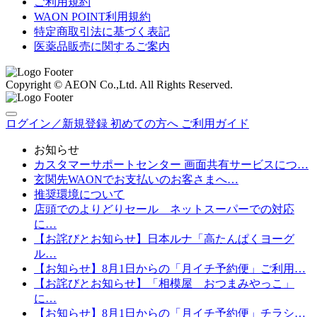
ご利用規約
WAON POINT利用規約
特定商取引法に基づく表記
医薬品販売に関するご案内
Copyright © AEON Co.,Ltd. All Rights Reserved.
ログイン／新規登録
初めての方へ
ご利用ガイド
お知らせ
カスタマーサポートセンター 画面共有サービスにつ…
玄関先WAONでお支払いのお客さまへ…
推奨環境について
店頭でのよりどりセール ネットスーパーでの対応
に…
【お詫びとお知らせ】日本ルナ「高たんぱくヨーグ
ル…
【お知らせ】8月1日からの「月イチ予約便」ご利用…
【お詫びとお知らせ】「相模屋 おつまみやっこ」
に…
【お知らせ】8月1日からの「月イチ予約便」チラシ…