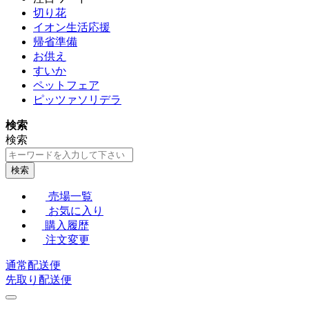
切り花
イオン生活応援
帰省準備
お供え
すいか
ペットフェア
ピッツァソリデラ
検索
検索
検索
売場一覧
お気に入り
購入履歴
注文変更
通常配送便
先取り配送便