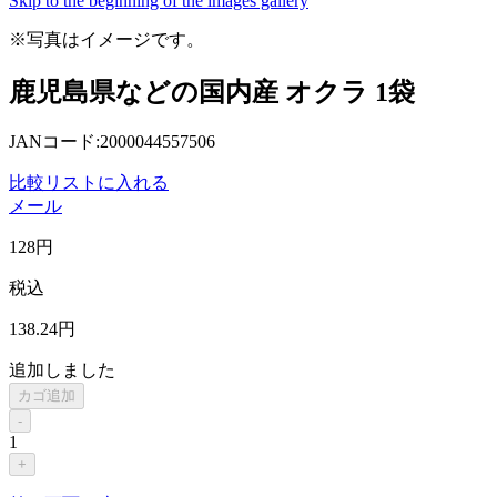
Skip to the beginning of the images gallery
※写真はイメージです。
鹿児島県などの国内産 オクラ 1袋
JANコード:2000044557506
比較リストに入れる
メール
128
円
税込
138
.24
円
追加しました
カゴ追加
-
1
+