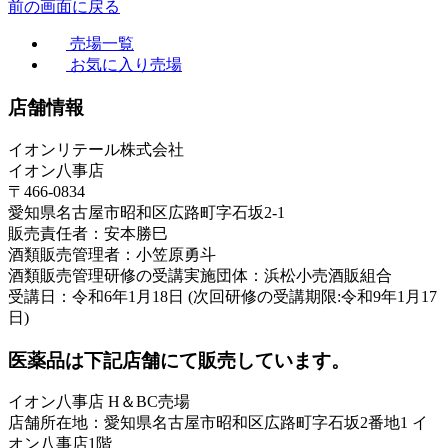
前の画面に戻る
売場一覧
お気に入り売場
店舗情報
イオンリテール株式会社
イオン八事店
〒466-0834
愛知県名古屋市昭和区広路町字石坂2-1
販売責任者：安本勝巳
酒類販売管理者：小笠原勇斗
酒類販売管理研修の受講実施団体：浜松小売酒販組合
受講日：令和6年1月18日 (次回研修の受講期限:令和9年1月17
日)
医薬品は下記店舗にて販売しています。
イオン八事店 H＆BC売場
店舗所在地：愛知県名古屋市昭和区広路町字石坂2番地1 イ
オン八事店1階