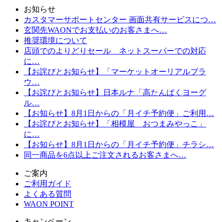
お知らせ
カスタマーサポートセンター 画面共有サービスにつ…
玄関先WAONでお支払いのお客さまへ…
推奨環境について
店頭でのよりどりセール ネットスーパーでの対応
に…
【お詫びとお知らせ】「マーケットオーリアルブラ
ウ…
【お詫びとお知らせ】日本ルナ「高たんぱくヨーグ
ル…
【お知らせ】8月1日からの「月イチ予約便」ご利用…
【お詫びとお知らせ】「相模屋 おつまみやっこ」
に…
【お知らせ】8月1日からの「月イチ予約便」チラシ…
同一商品を6点以上ご注文されるお客さまへ…
ご案内
ご利用ガイド
よくある質問
WAON POINT
キャンペーン