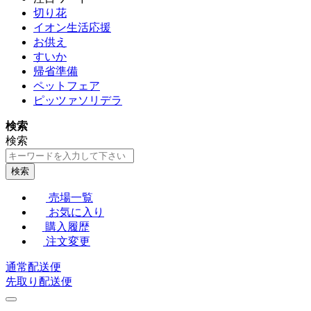
切り花
イオン生活応援
お供え
すいか
帰省準備
ペットフェア
ピッツァソリデラ
検索
検索
検索
売場一覧
お気に入り
購入履歴
注文変更
通常配送便
先取り配送便