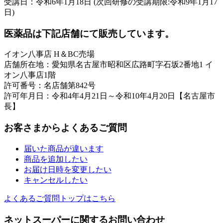
受講日：令和6年1月18日 (次回研修の受講期限:令和9年1月17
日)
医薬品は下記店舗にて販売しています。
イオン八事店 H＆BC売場
店舗所在地：愛知県名古屋市昭和区広路町字石坂2番地1 イ
オン八事店1階
許可番号：名店舗第842号
許可年月日：令和4年4月21日～令和10年4月20日【名古屋市
長】
お客さまからよくあるご質問
届いた商品が違います
商品を追加したい
お届け日時を変更したい
キャンセルしたい
よくあるご質問トップはこちら
ネットスーパーに関するお問い合わせ