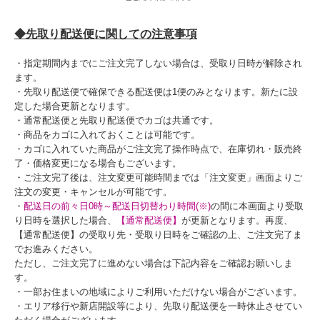
◆先取り配送便に関しての注意事項
・指定期間内までにご注文完了しない場合は、受取り日時が解除され
ます。
・先取り配送便で確保できる配送便は1便のみとなります。新たに設
定した場合更新となります。
・通常配送便と先取り配送便でカゴは共通です。
・商品をカゴに入れておくことは可能です。
・カゴに入れていた商品がご注文完了操作時点で、在庫切れ・販売終
了・価格変更になる場合もございます。
・ご注文完了後は、注文変更可能時間までは「注文変更」画面よりご
注文の変更・キャンセルが可能です。
・
配送日の前々日0時～配送日切替わり時間(※)
の間に本画面より受取
り日時を選択した場合、
【通常配送便】
が更新となります。再度、
【通常配送便】の受取り先・受取り日時をご確認の上、ご注文完了ま
でお進みください。
ただし、ご注文完了に進めない場合は下記内容をご確認お願いしま
す。
・一部お住まいの地域によりご利用いただけない場合がございます。
・エリア移行や新店開設等により、先取り配送便を一時休止させてい