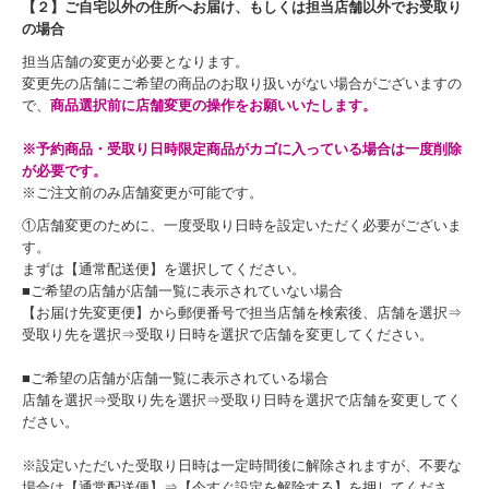
【２】ご自宅以外の住所へお届け、もしくは担当店舗以外でお受取り
の場合
担当店舗の変更が必要となります。
変更先の店舗にご希望の商品のお取り扱いがない場合がございますの
で、
商品選択前に店舗変更の操作をお願いいたします。
※予約商品・受取り日時限定商品がカゴに入っている場合は一度削除
が必要です。
※ご注文前のみ店舗変更が可能です。
①店舗変更のために、一度受取り日時を設定いただく必要がございま
す。
まずは【通常配送便】を選択してください。
■ご希望の店舗が店舗一覧に表示されていない場合
【お届け先変更便】から郵便番号で担当店舗を検索後、店舗を選択⇒
受取り先を選択⇒受取り日時を選択で店舗を変更してください。
■ご希望の店舗が店舗一覧に表示されている場合
店舗を選択⇒受取り先を選択⇒受取り日時を選択で店舗を変更してく
ださい。
※設定いただいた受取り日時は一定時間後に解除されますが、不要な
場合は【通常配送便】⇒【今すぐ設定を解除する】を押してくださ