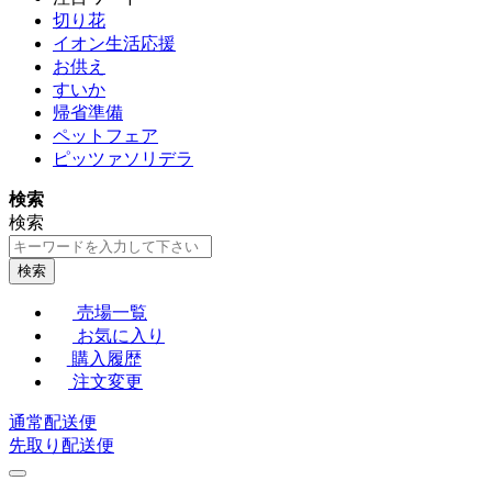
切り花
イオン生活応援
お供え
すいか
帰省準備
ペットフェア
ピッツァソリデラ
検索
検索
検索
売場一覧
お気に入り
購入履歴
注文変更
通常配送便
先取り配送便