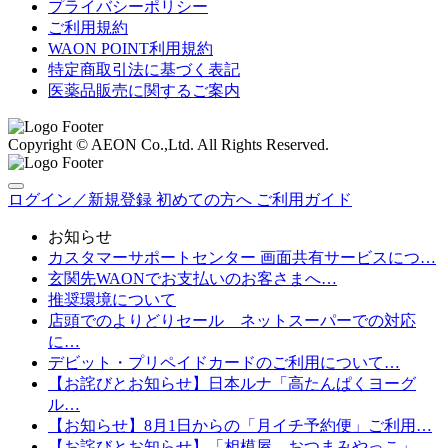
プライバシーポリシー
ご利用規約
WAON POINT利用規約
特定商取引法に基づく表記
医薬品販売に関するご案内
Copyright © AEON Co.,Ltd. All Rights Reserved.
ログイン／新規登録
初めての方へ
ご利用ガイド
お知らせ
カスタマーサポートセンター 画面共有サービスにつ…
玄関先WAONでお支払いのお客さまへ…
推奨環境について
店頭でのよりどりセール ネットスーパーでの対応
に…
デビット・プリペイドカードのご利用について…
【お詫びとお知らせ】日本ルナ「高たんぱくヨーグ
ル…
【お知らせ】8月1日からの「月イチ予約便」ご利用…
【お詫びとお知らせ】「相模屋 おつまみやっこ」