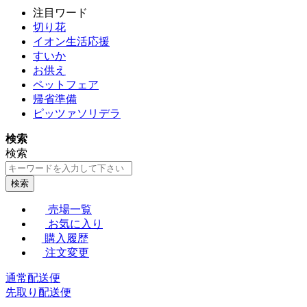
注目ワード
切り花
イオン生活応援
すいか
お供え
ペットフェア
帰省準備
ピッツァソリデラ
検索
検索
検索
売場一覧
お気に入り
購入履歴
注文変更
通常配送便
先取り配送便