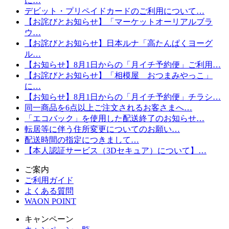
に…
デビット・プリペイドカードのご利用について…
【お詫びとお知らせ】「マーケットオーリアルブラ
ウ…
【お詫びとお知らせ】日本ルナ「高たんぱくヨーグ
ル…
【お知らせ】8月1日からの「月イチ予約便」ご利用…
【お詫びとお知らせ】「相模屋 おつまみやっこ」
に…
【お知らせ】8月1日からの「月イチ予約便」チラシ…
同一商品を6点以上ご注文されるお客さまへ…
「エコバック」を使用した配送終了のお知らせ…
転居等に伴う住所変更についてのお願い…
配送時間の指定につきまして…
【本人認証サービス（3Dセキュア）について】…
ご案内
ご利用ガイド
よくある質問
WAON POINT
キャンペーン