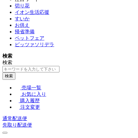
切り花
イオン生活応援
すいか
お供え
帰省準備
ペットフェア
ピッツァソリデラ
検索
検索
検索
売場一覧
お気に入り
購入履歴
注文変更
通常配送便
先取り配送便