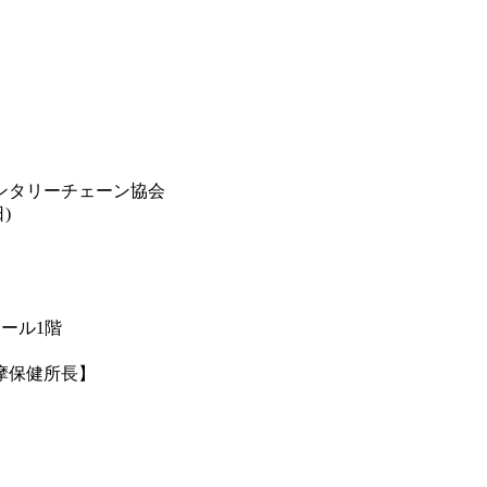
ンタリーチェーン協会
)
モール1階
多摩保健所長】