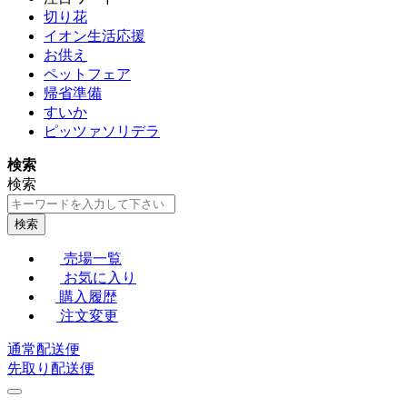
切り花
イオン生活応援
お供え
ペットフェア
帰省準備
すいか
ピッツァソリデラ
検索
検索
検索
売場一覧
お気に入り
購入履歴
注文変更
通常配送便
先取り配送便